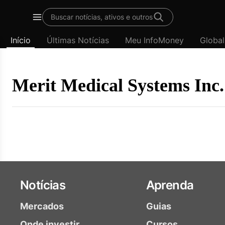
Template
Buscar notícias, ativos e outros
padrão
Menu
-
Início
Últimas Notícias
Meu InfoMoney
Global
Últimas
notícias
|
InfoMoney
Merit Medical Systems Inc.
Notícias
Aprenda
Mercados
Guias
Onde investir
Cursos