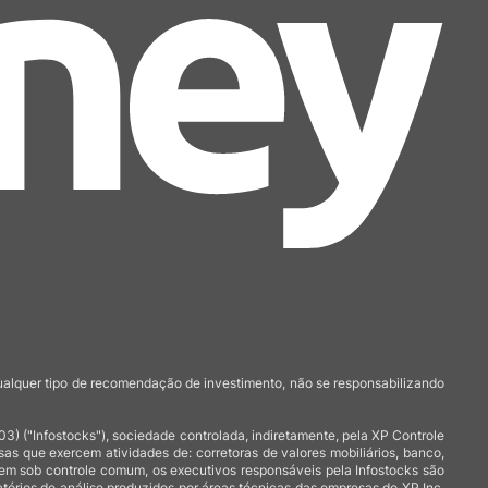
qualquer tipo de recomendação de investimento, não se responsabilizando
 ("Infostocks"), sociedade controlada, indiretamente, pela XP Controle
 que exercem atividades de: corretoras de valores mobiliários, banco,
arem sob controle comum, os executivos responsáveis pela Infostocks são
atórios de análise produzidos por áreas técnicas das empresas do XP Inc,