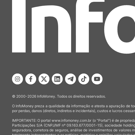
© 2000-2026 InfoMoney. Todos os direitos reservados.
O InfoMoney preza a qualidade da informação e atesta a apuração de tod
por perdas, danos (diretos, indiretos e incidentais), custos e lucros cessan
IMPORTANTE: O portal www.infomoney.com.br (o "Portal") é de proprieda
Participações S/A (CNPJ/MF nº 09.163.677/0001-15), sociedade holding
seguradora, corretora de seguros, análise de investimentos de valores 
totalmente independentes e as notícias, matérias e opiniões veiculadas 