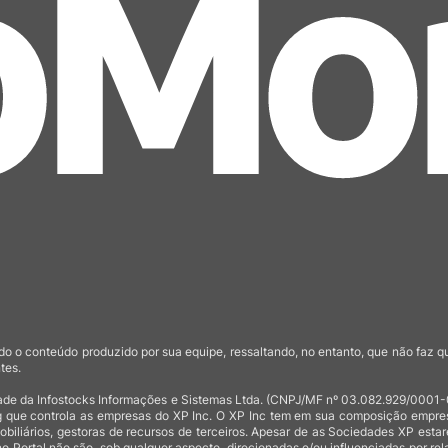
o o conteúdo produzido por sua equipe, ressaltando, no entanto, que não faz 
tes.
de da Infostocks Informações e Sistemas Ltda. (CNPJ/MF nº 03.082.929/0001-03)
 que controla as empresas do XP Inc. O XP Inc tem em sua composição empresas
mobiliários, gestoras de recursos de terceiros. Apesar de as Sociedades XP est
no Portal não são, sob qualquer aspecto, direcionadas e/ou influenciadas por rel