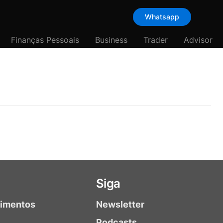
Whatsapp
Finanças Pessoais
Business
Trader
Advisor
Siga
timentos
Newsletter
Podcasts