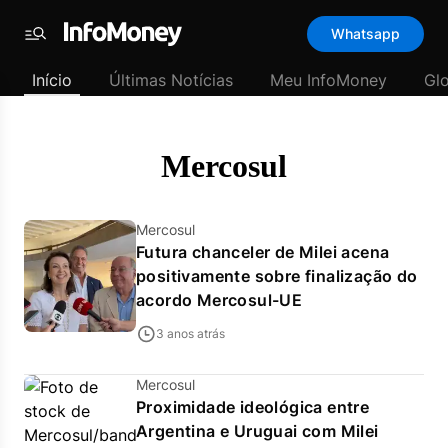
Template
Whatsapp
padrão
Menu
-
Início
Últimas Notícias
Meu InfoMoney
Gl
Últimas
notícias
|
InfoMoney
Mercosul
Mercosul
Futura chanceler de Milei acena
positivamente sobre finalização do
acordo Mercosul-UE
3 anos atrás
Mercosul
Proximidade ideológica entre
Argentina e Uruguai com Milei