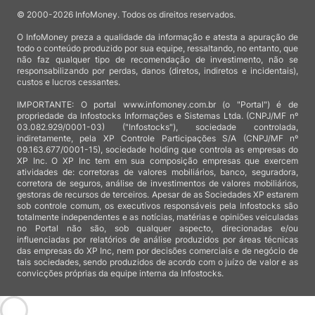
© 2000-2026 InfoMoney. Todos os direitos reservados.
O InfoMoney preza a qualidade da informação e atesta a apuração de
todo o conteúdo produzido por sua equipe, ressaltando, no entanto, que
não faz qualquer tipo de recomendação de investimento, não se
responsabilizando por perdas, danos (diretos, indiretos e incidentais),
custos e lucros cessantes.
IMPORTANTE: O portal www.infomoney.com.br (o "Portal") é de
propriedade da Infostocks Informações e Sistemas Ltda. (CNPJ/MF nº
03.082.929/0001-03) ("Infostocks"), sociedade controlada,
indiretamente, pela XP Controle Participações S/A (CNPJ/MF nº
09.163.677/0001-15), sociedade holding que controla as empresas do
XP Inc. O XP Inc tem em sua composição empresas que exercem
atividades de: corretoras de valores mobiliários, banco, seguradora,
corretora de seguros, análise de investimentos de valores mobiliários,
gestoras de recursos de terceiros. Apesar de as Sociedades XP estarem
sob controle comum, os executivos responsáveis pela Infostocks são
totalmente independentes e as notícias, matérias e opiniões veiculadas
no Portal não são, sob qualquer aspecto, direcionadas e/ou
influenciadas por relatórios de análise produzidos por áreas técnicas
das empresas do XP Inc, nem por decisões comerciais e de negócio de
tais sociedades, sendo produzidos de acordo com o juízo de valor e as
convicções próprias da equipe interna da Infostocks.