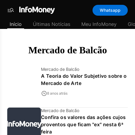
Template
Whatsapp
padrão
Menu
-
Início
Últimas Notícias
Meu InfoMoney
Gl
Últimas
notícias
|
InfoMoney
Mercado de Balcão
Mercado de Balcão
A Teoria do Valor Subjetivo sobre o
Mercado de Arte
8 anos atrás
Mercado de Balcão
Confira os valores das ações cujos
proventos que ficam "ex" nesta 6ª
feira