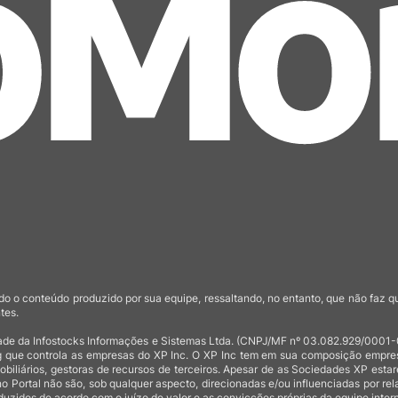
o o conteúdo produzido por sua equipe, ressaltando, no entanto, que não faz 
tes.
de da Infostocks Informações e Sistemas Ltda. (CNPJ/MF nº 03.082.929/0001-03)
 que controla as empresas do XP Inc. O XP Inc tem em sua composição empresas
mobiliários, gestoras de recursos de terceiros. Apesar de as Sociedades XP est
no Portal não são, sob qualquer aspecto, direcionadas e/ou influenciadas por rel
uzidos de acordo com o juízo de valor e as convicções próprias da equipe intern