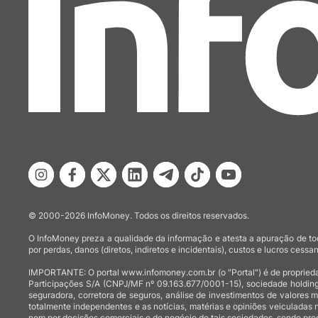
© 2000-2026 InfoMoney. Todos os direitos reservados.
O InfoMoney preza a qualidade da informação e atesta a apuração de tod
por perdas, danos (diretos, indiretos e incidentais), custos e lucros cessan
IMPORTANTE: O portal www.infomoney.com.br (o "Portal") é de proprieda
Participações S/A (CNPJ/MF nº 09.163.677/0001-15), sociedade holding
seguradora, corretora de seguros, análise de investimentos de valores 
totalmente independentes e as notícias, matérias e opiniões veiculadas 
nem por decisões comerciais e de negócio de tais sociedades, sendo prod