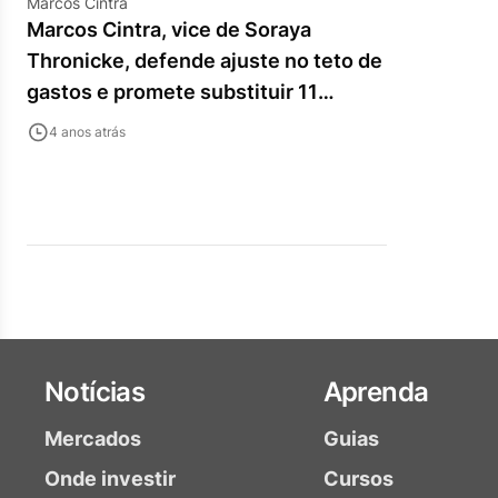
Marcos Cintra
Marcos Cintra, vice de Soraya
Thronicke, defende ajuste no teto de
gastos e promete substituir 11
tributos federais por imposto sobre
4 anos atrás
transações
Notícias
Aprenda
Mercados
Guias
Onde investir
Cursos