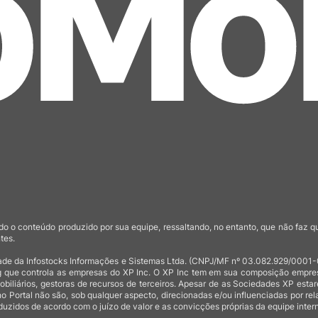
o o conteúdo produzido por sua equipe, ressaltando, no entanto, que não faz 
tes.
de da Infostocks Informações e Sistemas Ltda. (CNPJ/MF nº 03.082.929/0001-03)
 que controla as empresas do XP Inc. O XP Inc tem em sua composição empresas
mobiliários, gestoras de recursos de terceiros. Apesar de as Sociedades XP est
no Portal não são, sob qualquer aspecto, direcionadas e/ou influenciadas por rel
uzidos de acordo com o juízo de valor e as convicções próprias da equipe intern