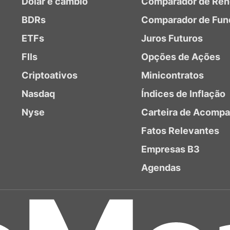
Dólar e câmbio
Comparador de Ren
BDRs
Comparador de Fun
ETFs
Juros Futuros
FIIs
Opções de Ações
Criptoativos
Minicontratos
Nasdaq
Índices de Inflação
Nyse
Carteira de Acomp
Fatos Relevantes
Empresas B3
Agendas