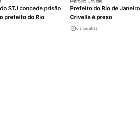
a
Marcelo Crivella
 do STJ concede prisão
Prefeito do Rio de Janeir
ao prefeito do Rio
Crivella é preso
6 anos atrás