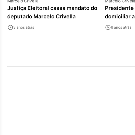
Marcelo Crivella
Marcelo Crivell
Justiça Eleitoral cassa mandato do
Presidente
deputado Marcelo Crivella
domiciliar 
3 anos atrás
6 anos atrás