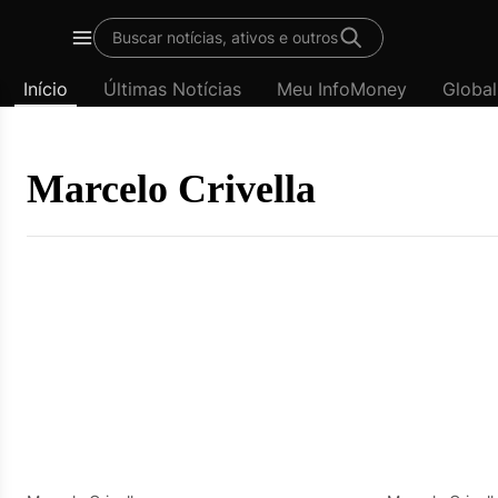
Template
Buscar notícias, ativos e outros
padrão
Menu
-
Início
Últimas Notícias
Meu InfoMoney
Global
Últimas
notícias
|
InfoMoney
Marcelo Crivella