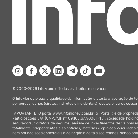
© 2000-2026 InfoMoney. Todos os direitos reservados.
O InfoMoney preza a qualidade da informação e atesta a apuração de tod
por perdas, danos (diretos, indiretos e incidentais), custos e lucros cessan
IMPORTANTE: O portal www.infomoney.com.br (o "Portal") é de proprieda
Participações S/A (CNPJ/MF nº 09.163.677/0001-15), sociedade holding
seguradora, corretora de seguros, análise de investimentos de valores 
totalmente independentes e as notícias, matérias e opiniões veiculadas 
nem por decisões comerciais e de negócio de tais sociedades, sendo prod