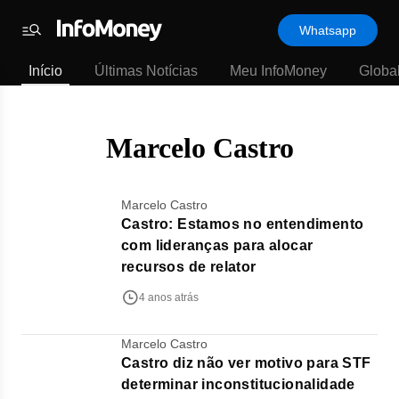
Template
Whatsapp
padrão
Menu
-
Início
Últimas Notícias
Meu InfoMoney
Globa
Últimas
notícias
|
InfoMoney
Marcelo Castro
Marcelo Castro
Castro: Estamos no entendimento
com lideranças para alocar
recursos de relator
4 anos atrás
Marcelo Castro
Castro diz não ver motivo para STF
determinar inconstitucionalidade