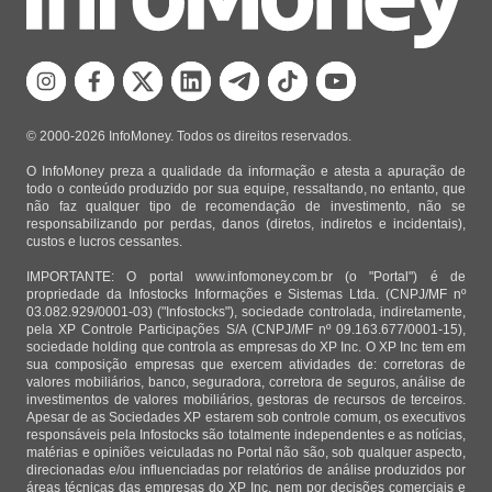
© 2000-2026 InfoMoney. Todos os direitos reservados.
O InfoMoney preza a qualidade da informação e atesta a apuração de
todo o conteúdo produzido por sua equipe, ressaltando, no entanto, que
não faz qualquer tipo de recomendação de investimento, não se
responsabilizando por perdas, danos (diretos, indiretos e incidentais),
custos e lucros cessantes.
IMPORTANTE: O portal www.infomoney.com.br (o "Portal") é de
propriedade da Infostocks Informações e Sistemas Ltda. (CNPJ/MF nº
03.082.929/0001-03) ("Infostocks"), sociedade controlada, indiretamente,
pela XP Controle Participações S/A (CNPJ/MF nº 09.163.677/0001-15),
sociedade holding que controla as empresas do XP Inc. O XP Inc tem em
sua composição empresas que exercem atividades de: corretoras de
valores mobiliários, banco, seguradora, corretora de seguros, análise de
investimentos de valores mobiliários, gestoras de recursos de terceiros.
Apesar de as Sociedades XP estarem sob controle comum, os executivos
responsáveis pela Infostocks são totalmente independentes e as notícias,
matérias e opiniões veiculadas no Portal não são, sob qualquer aspecto,
direcionadas e/ou influenciadas por relatórios de análise produzidos por
áreas técnicas das empresas do XP Inc, nem por decisões comerciais e