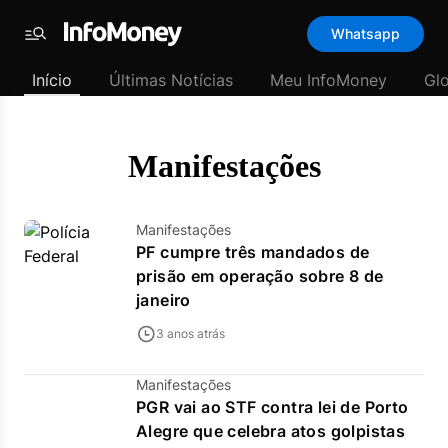
Template
Whatsapp
padrão
Menu
-
Início
Últimas Notícias
Meu InfoMoney
Gl
Últimas
notícias
|
InfoMoney
Manifestações
Manifestações
PF cumpre três mandados de
prisão em operação sobre 8 de
janeiro
3 anos atrás
Manifestações
PGR vai ao STF contra lei de Porto
Alegre que celebra atos golpistas