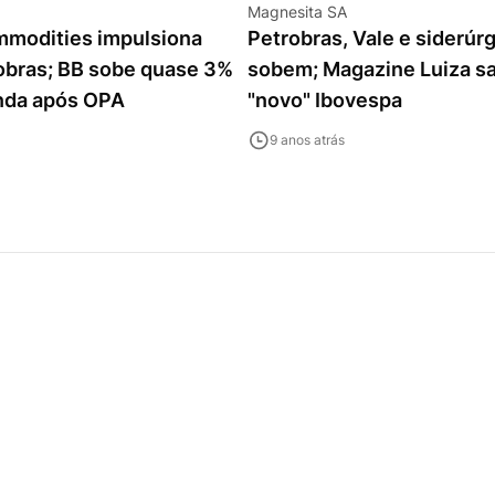
Magnesita SA
ommodities impulsiona
Petrobras, Vale e siderúr
robras; BB sobe quase 3%
sobem; Magazine Luiza s
nda após OPA
"novo" Ibovespa
9 anos atrás