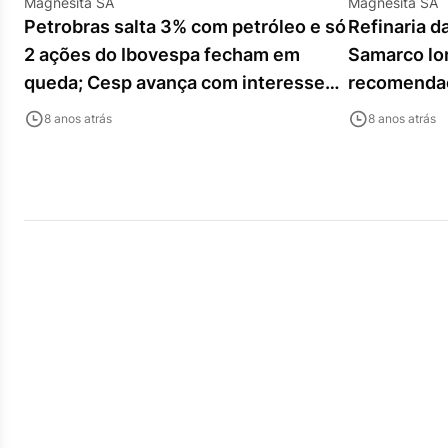
Magnesita SA
Magnesita SA
Petrobras salta 3% com petróleo e só
Refinaria d
2 ações do Ibovespa fecham em
Samarco lon
queda; Cesp avança com interesse
recomendaç
em leilão
notícias
8 anos atrás
8 anos atrás