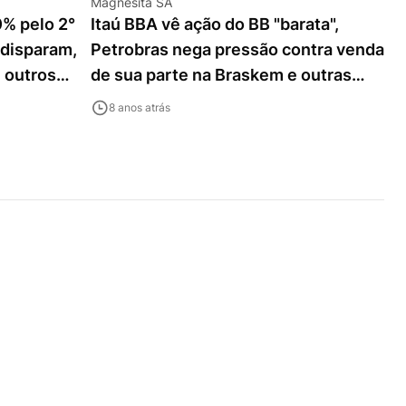
Magnesita SA
0% pelo 2°
Itaú BBA vê ação do BB "barata",
 disparam,
Petrobras nega pressão contra venda
 outros
de sua parte na Braskem e outras
notícias
8 anos atrás