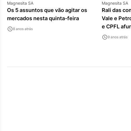
Magnesita SA
Magnesita SA
Os 5 assuntos que vão agitar os
Rali das c
mercados nesta quinta-feira
Vale e Pet
e CPFL afu
8 anos atrás
9 anos atrás