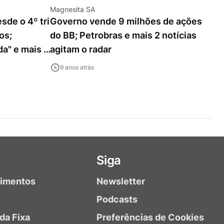
Magnesita SA
sde o 4º tri
Governo vende 9 milhões de ações
os;
do BB; Petrobras e mais 2 notícias
da" e mais 9
agitam o radar
9 anos atrás
Siga
timentos
Newsletter
Podcasts
da Fixa
Preferências de Cookies