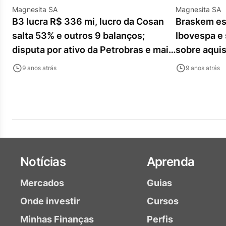
Magnesita SA
Magnesita SA
B3 lucra R$ 336 mi, lucro da Cosan
Braskem esc
salta 53% e outros 9 balanços;
Ibovespa e
disputa por ativo da Petrobras e mais
sobre aquis
destaques
afundam at
9 anos atrás
9 anos atrás
Notícias
Aprenda
Mercados
Guias
Onde investir
Cursos
Minhas Finanças
Perfis