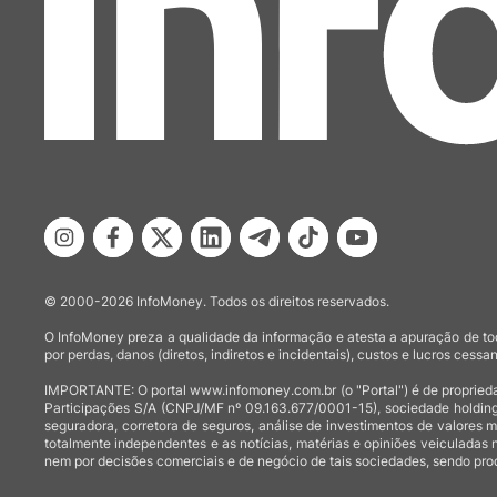
© 2000-2026 InfoMoney. Todos os direitos reservados.
O InfoMoney preza a qualidade da informação e atesta a apuração de tod
por perdas, danos (diretos, indiretos e incidentais), custos e lucros cessan
IMPORTANTE: O portal www.infomoney.com.br (o "Portal") é de proprieda
Participações S/A (CNPJ/MF nº 09.163.677/0001-15), sociedade holding
seguradora, corretora de seguros, análise de investimentos de valores 
totalmente independentes e as notícias, matérias e opiniões veiculadas 
nem por decisões comerciais e de negócio de tais sociedades, sendo prod