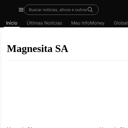
Template
Buscar notícias, ativos e outros
padrão
Menu
-
Início
Últimas Notícias
Meu InfoMoney
Global
Últimas
notícias
|
InfoMoney
Magnesita SA