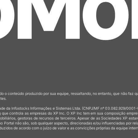
o o conteúdo produzido por sua equipe, ressaltando, no entanto, que não faz 
tes.
de da Infostocks Informações e Sistemas Ltda. (CNPJ/MF nº 03.082.929/0001-03)
 que controla as empresas do XP Inc. O XP Inc tem em sua composição empresas
mobiliários, gestoras de recursos de terceiros. Apesar de as Sociedades XP est
no Portal não são, sob qualquer aspecto, direcionadas e/ou influenciadas por rel
uzidos de acordo com o juízo de valor e as convicções próprias da equipe intern