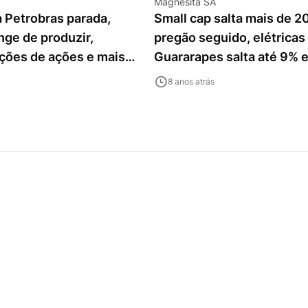
Magnesita SA
a Petrobras parada,
Small cap salta mais de 2
ge de produzir,
pregão seguido, elétricas
ões de ações e mais
Guararapes salta até 9% e
destaques
8 anos atrás