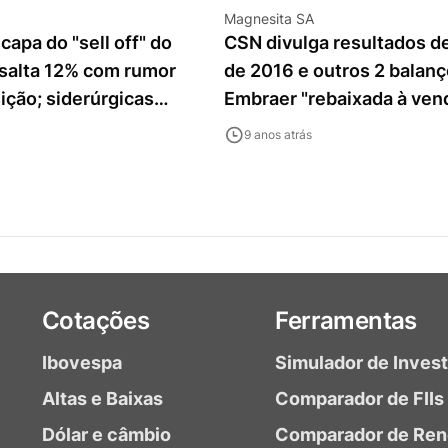
Magnesita SA
apa do "sell off" do
CSN divulga resultados de
 salta 12% com rumor
de 2016 e outros 2 balanç
ição; siderúrgicas
Embraer "rebaixada à ven
é 6%
notícias
9 anos atrás
Cotações
Ferramentas
Ibovespa
Simulador de Inves
Altas e Baixas
Comparador de FIIs
Dólar e câmbio
Comparador de Ren