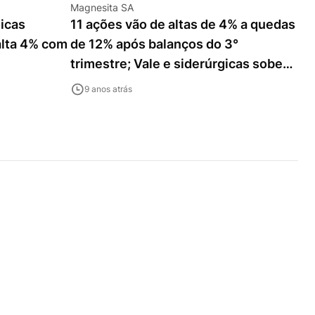
Magnesita SA
gicas
11 ações vão de altas de 4% a quedas
alta 4% com
de 12% após balanços do 3°
trimestre; Vale e siderúrgicas sobem
até 4%
9 anos atrás