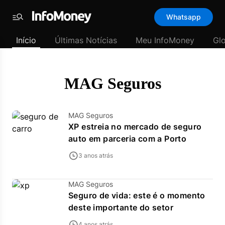
Template
Whatsapp
padrão
Menu
-
Início
Últimas Notícias
Meu InfoMoney
Gl
Últimas
notícias
|
InfoMoney
MAG Seguros
MAG Seguros
XP estreia no mercado de seguro
auto em parceria com a Porto
3 anos atrás
MAG Seguros
Seguro de vida: este é o momento
deste importante do setor
4 anos atrás