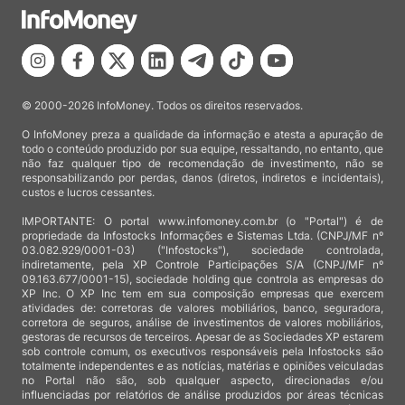
© 2000-2026 InfoMoney. Todos os direitos reservados.
O InfoMoney preza a qualidade da informação e atesta a apuração de
todo o conteúdo produzido por sua equipe, ressaltando, no entanto, que
não faz qualquer tipo de recomendação de investimento, não se
responsabilizando por perdas, danos (diretos, indiretos e incidentais),
custos e lucros cessantes.
IMPORTANTE: O portal www.infomoney.com.br (o "Portal") é de
propriedade da Infostocks Informações e Sistemas Ltda. (CNPJ/MF nº
03.082.929/0001-03) ("Infostocks"), sociedade controlada,
indiretamente, pela XP Controle Participações S/A (CNPJ/MF nº
09.163.677/0001-15), sociedade holding que controla as empresas do
XP Inc. O XP Inc tem em sua composição empresas que exercem
atividades de: corretoras de valores mobiliários, banco, seguradora,
corretora de seguros, análise de investimentos de valores mobiliários,
gestoras de recursos de terceiros. Apesar de as Sociedades XP estarem
sob controle comum, os executivos responsáveis pela Infostocks são
totalmente independentes e as notícias, matérias e opiniões veiculadas
no Portal não são, sob qualquer aspecto, direcionadas e/ou
influenciadas por relatórios de análise produzidos por áreas técnicas