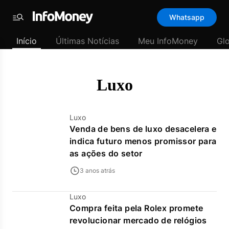
Template
Whatsapp
padrão
Menu
-
Início
Últimas Notícias
Meu InfoMoney
Gl
Últimas
notícias
|
InfoMoney
Luxo
Luxo
Venda de bens de luxo desacelera e
indica futuro menos promissor para
as ações do setor
3 anos atrás
Luxo
Compra feita pela Rolex promete
revolucionar mercado de relógios