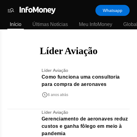
Template
Whatsapp
padrão
Menu
-
Início
Últimas Notícias
Meu InfoMoney
Globa
Últimas
notícias
|
InfoMoney
Líder Aviação
Líder Aviação
Como funciona uma consultoria
para compra de aeronaves
6 anos atrás
Líder Aviação
Gerenciamento de aeronaves reduz
custos e ganha fôlego em meio à
pandemia