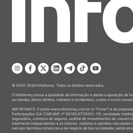
© 2000-2026 InfoMoney. Todos os direitos reservados.
O InfoMoney preza a qualidade da informação e atesta a apuração de tod
por perdas, danos (diretos, indiretos e incidentais), custos e lucros cessan
IMPORTANTE: O portal www.infomoney.com.br (o "Portal") é de proprieda
Participações S/A (CNPJ/MF nº 09.163.677/0001-15), sociedade holding
seguradora, corretora de seguros, análise de investimentos de valores 
totalmente independentes e as notícias, matérias e opiniões veiculadas 
nem por decisões comerciais e de negócio de tais sociedades, sendo prod