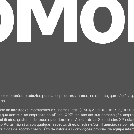
o o conteúdo produzido por sua equipe, ressaltando, no entanto, que não faz 
tes.
de da Infostocks Informações e Sistemas Ltda. (CNPJ/MF nº 03.082.929/0001-03)
 que controla as empresas do XP Inc. O XP Inc tem em sua composição empresas
mobiliários, gestoras de recursos de terceiros. Apesar de as Sociedades XP est
no Portal não são, sob qualquer aspecto, direcionadas e/ou influenciadas por rel
uzidos de acordo com o juízo de valor e as convicções próprias da equipe intern