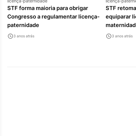
licença-paternidade
licença-patern
STF forma maioria para obrigar
STF retoma
Congresso a regulamentar licença-
equiparar l
paternidade
maternidad
3 anos atrás
3 anos atrás