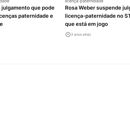
idade
licença-paternidade
 julgamento que pode
Rosa Weber suspende ju
icenças paternidade e
licença-paternidade no ST
e
que está em jogo
3 anos atrás