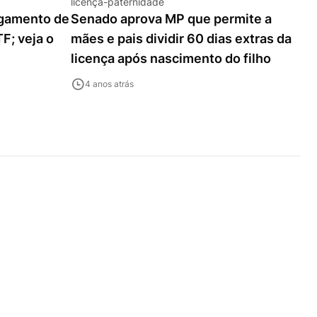
licença-paternidade
lgamento de
Senado aprova MP que permite a
F; veja o
mães e pais dividir 60 dias extras da
licença após nascimento do filho
4 anos atrás