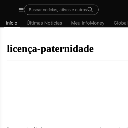
Template
Buscar notícias, ativos e outros
padrão
Menu
-
Início
Últimas Notícias
Meu InfoMoney
Global
Últimas
notícias
|
InfoMoney
licença-paternidade