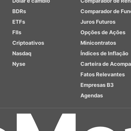
Dólar e câmbio
Comparador de Ren
BDRs
Comparador de Fun
ETFs
Juros Futuros
FIIs
Opções de Ações
Criptoativos
Minicontratos
Nasdaq
Índices de Inflação
Nyse
Carteira de Acomp
Fatos Relevantes
Empresas B3
Agendas