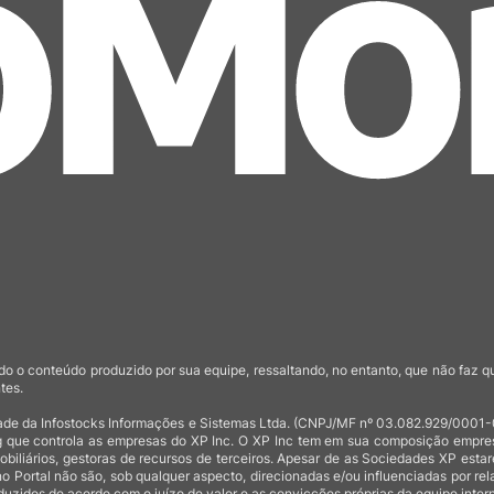
o o conteúdo produzido por sua equipe, ressaltando, no entanto, que não faz 
tes.
de da Infostocks Informações e Sistemas Ltda. (CNPJ/MF nº 03.082.929/0001-03)
 que controla as empresas do XP Inc. O XP Inc tem em sua composição empresas
mobiliários, gestoras de recursos de terceiros. Apesar de as Sociedades XP est
no Portal não são, sob qualquer aspecto, direcionadas e/ou influenciadas por rel
uzidos de acordo com o juízo de valor e as convicções próprias da equipe intern