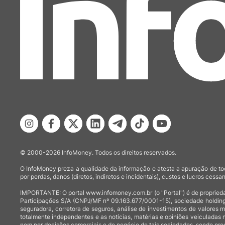
© 2000-2026 InfoMoney. Todos os direitos reservados.
O InfoMoney preza a qualidade da informação e atesta a apuração de tod
por perdas, danos (diretos, indiretos e incidentais), custos e lucros cessan
IMPORTANTE: O portal www.infomoney.com.br (o "Portal") é de proprieda
Participações S/A (CNPJ/MF nº 09.163.677/0001-15), sociedade holding
seguradora, corretora de seguros, análise de investimentos de valores 
totalmente independentes e as notícias, matérias e opiniões veiculadas 
nem por decisões comerciais e de negócio de tais sociedades, sendo prod