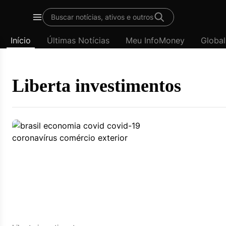
Template
Buscar notícias, ativos e outros
padrão
Menu
-
Início
Últimas Notícias
Meu InfoMoney
Global
Últimas
notícias
|
InfoMoney
Liberta investimentos