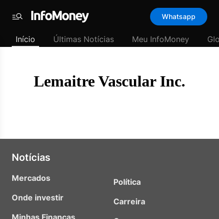
Template
Whatsapp
padrão
Menu
-
Início
Últimas Notícias
Meu InfoMoney
Gl
Últimas
notícias
|
InfoMoney
Lemaitre Vascular Inc.
Notícias
Mercados
Política
Onde investir
Carreira
Minhas Finanças