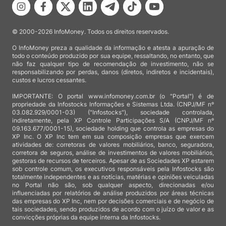
© 2000-2026 InfoMoney. Todos os direitos reservados.
O InfoMoney preza a qualidade da informação e atesta a apuração de
todo o conteúdo produzido por sua equipe, ressaltando, no entanto, que
não faz qualquer tipo de recomendação de investimento, não se
responsabilizando por perdas, danos (diretos, indiretos e incidentais),
custos e lucros cessantes.
IMPORTANTE: O portal www.infomoney.com.br (o "Portal") é de
propriedade da Infostocks Informações e Sistemas Ltda. (CNPJ/MF nº
03.082.929/0001-03) ("Infostocks"), sociedade controlada,
indiretamente, pela XP Controle Participações S/A (CNPJ/MF nº
09.163.677/0001-15), sociedade holding que controla as empresas do
XP Inc. O XP Inc tem em sua composição empresas que exercem
atividades de: corretoras de valores mobiliários, banco, seguradora,
corretora de seguros, análise de investimentos de valores mobiliários,
gestoras de recursos de terceiros. Apesar de as Sociedades XP estarem
sob controle comum, os executivos responsáveis pela Infostocks são
totalmente independentes e as notícias, matérias e opiniões veiculadas
no Portal não são, sob qualquer aspecto, direcionadas e/ou
influenciadas por relatórios de análise produzidos por áreas técnicas
das empresas do XP Inc, nem por decisões comerciais e de negócio de
tais sociedades, sendo produzidos de acordo com o juízo de valor e as
convicções próprias da equipe interna da Infostocks.