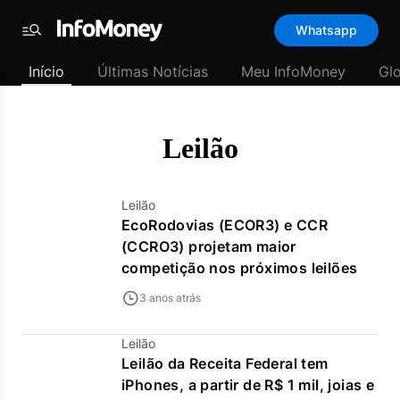
Template
Whatsapp
padrão
Menu
-
Início
Últimas Notícias
Meu InfoMoney
Gl
Últimas
notícias
|
InfoMoney
Leilão
Leilão
EcoRodovias (ECOR3) e CCR
(CCRO3) projetam maior
competição nos próximos leilões
3 anos atrás
Leilão
Leilão da Receita Federal tem
iPhones, a partir de R$ 1 mil, joias e