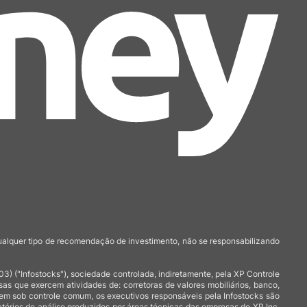
qualquer tipo de recomendação de investimento, não se responsabilizando
 ("Infostocks"), sociedade controlada, indiretamente, pela XP Controle
 que exercem atividades de: corretoras de valores mobiliários, banco,
arem sob controle comum, os executivos responsáveis pela Infostocks são
atórios de análise produzidos por áreas técnicas das empresas do XP Inc,