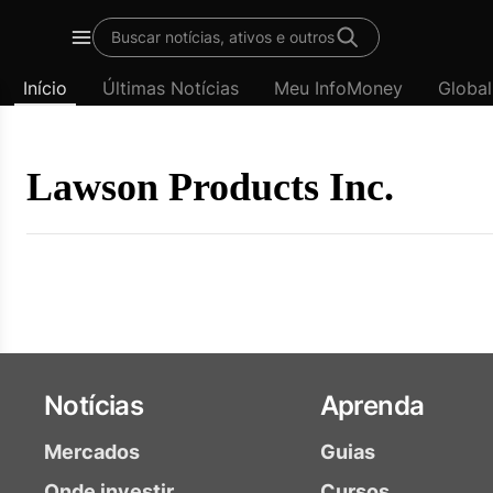
Template
Buscar notícias, ativos e outros
padrão
Menu
-
Início
Últimas Notícias
Meu InfoMoney
Global
Últimas
notícias
|
InfoMoney
Lawson Products Inc.
Notícias
Aprenda
Mercados
Guias
Onde investir
Cursos