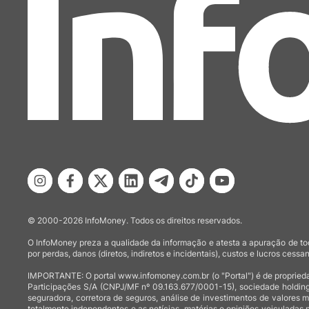
© 2000-2026 InfoMoney. Todos os direitos reservados.
O InfoMoney preza a qualidade da informação e atesta a apuração de tod
por perdas, danos (diretos, indiretos e incidentais), custos e lucros cessan
IMPORTANTE: O portal www.infomoney.com.br (o "Portal") é de proprieda
Participações S/A (CNPJ/MF nº 09.163.677/0001-15), sociedade holding
seguradora, corretora de seguros, análise de investimentos de valores 
totalmente independentes e as notícias, matérias e opiniões veiculadas 