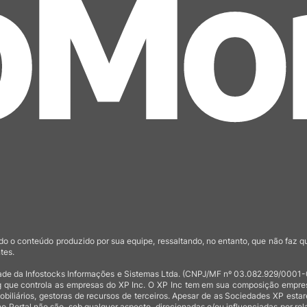
o o conteúdo produzido por sua equipe, ressaltando, no entanto, que não faz 
tes.
de da Infostocks Informações e Sistemas Ltda. (CNPJ/MF nº 03.082.929/0001-03)
 que controla as empresas do XP Inc. O XP Inc tem em sua composição empresas
mobiliários, gestoras de recursos de terceiros. Apesar de as Sociedades XP est
no Portal não são, sob qualquer aspecto, direcionadas e/ou influenciadas por rel