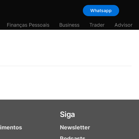
Whatsapp
Finanças Pessoais
Business
Trader
Advisor
Siga
timentos
Newsletter
Podcasts