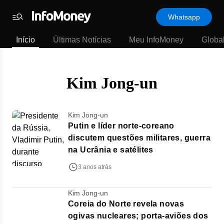
Template
Whatsapp
padrão
Menu
-
Início
Últimas Notícias
Meu InfoMoney
Globa
Últimas
notícias
|
InfoMoney
Kim Jong-un
Kim Jong-un
Putin e líder norte-coreano
discutem questões militares, guerra
na Ucrânia e satélites
3 anos atrás
Kim Jong-un
Coreia do Norte revela novas
ogivas nucleares; porta-aviões dos