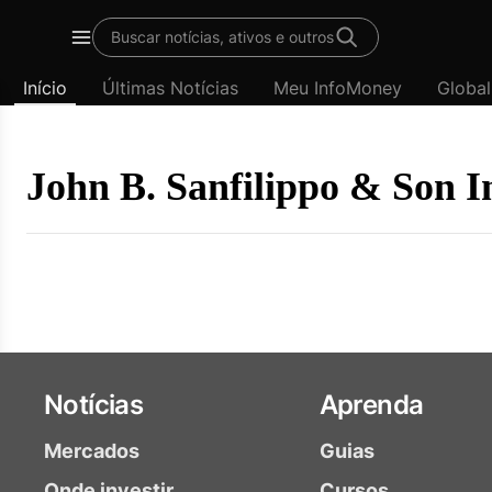
Template
Buscar notícias, ativos e outros
padrão
Menu
-
Início
Últimas Notícias
Meu InfoMoney
Global
Últimas
notícias
|
InfoMoney
John B. Sanfilippo & Son I
Notícias
Aprenda
Mercados
Guias
Onde investir
Cursos