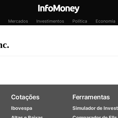
Mercados
Investimentos
Política
Economia
nc.
Cotações
Ferramentas
Ibovespa
Simulador de Inves
Altas e Baixas
Comparador de FIIs