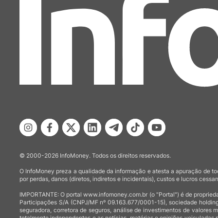
© 2000-2026 InfoMoney. Todos os direitos reservados.
O InfoMoney preza a qualidade da informação e atesta a apuração de tod
por perdas, danos (diretos, indiretos e incidentais), custos e lucros cessan
IMPORTANTE: O portal www.infomoney.com.br (o "Portal") é de proprieda
Participações S/A (CNPJ/MF nº 09.163.677/0001-15), sociedade holding
seguradora, corretora de seguros, análise de investimentos de valores 
totalmente independentes e as notícias, matérias e opiniões veiculadas 