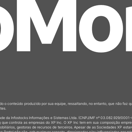
o o conteúdo produzido por sua equipe, ressaltando, no entanto, que não faz 
tes.
de da Infostocks Informações e Sistemas Ltda. (CNPJ/MF nº 03.082.929/0001-03)
 que controla as empresas do XP Inc. O XP Inc tem em sua composição empresas
mobiliários, gestoras de recursos de terceiros. Apesar de as Sociedades XP est
no Portal não são, sob qualquer aspecto, direcionadas e/ou influenciadas por rel