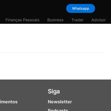
Whatsapp
Finanças Pessoais
Business
Trader
Advisor
Siga
timentos
Newsletter
Podcasts