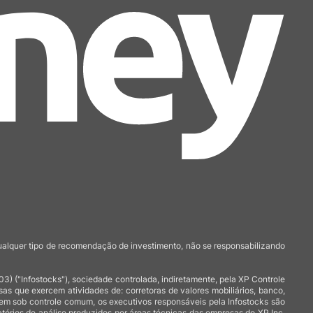
qualquer tipo de recomendação de investimento, não se responsabilizando
 ("Infostocks"), sociedade controlada, indiretamente, pela XP Controle
 que exercem atividades de: corretoras de valores mobiliários, banco,
arem sob controle comum, os executivos responsáveis pela Infostocks são
atórios de análise produzidos por áreas técnicas das empresas do XP Inc,