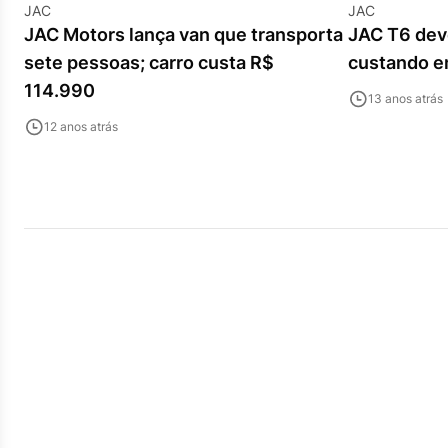
JAC
JAC
JAC Motors lança van que transporta
JAC T6 deve
sete pessoas; carro custa R$
custando e
114.990
13 anos atrás
12 anos atrás