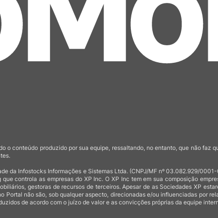
o o conteúdo produzido por sua equipe, ressaltando, no entanto, que não faz 
tes.
de da Infostocks Informações e Sistemas Ltda. (CNPJ/MF nº 03.082.929/0001-03)
 que controla as empresas do XP Inc. O XP Inc tem em sua composição empresas
mobiliários, gestoras de recursos de terceiros. Apesar de as Sociedades XP est
no Portal não são, sob qualquer aspecto, direcionadas e/ou influenciadas por rel
uzidos de acordo com o juízo de valor e as convicções próprias da equipe intern