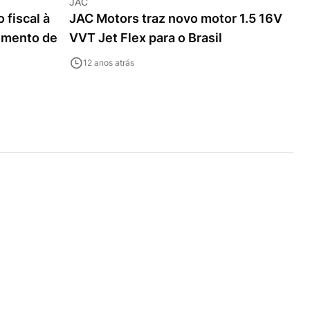
JAC
 fiscal à
JAC Motors traz novo motor 1.5 16V
imento de
VVT Jet Flex para o Brasil
12 anos atrás