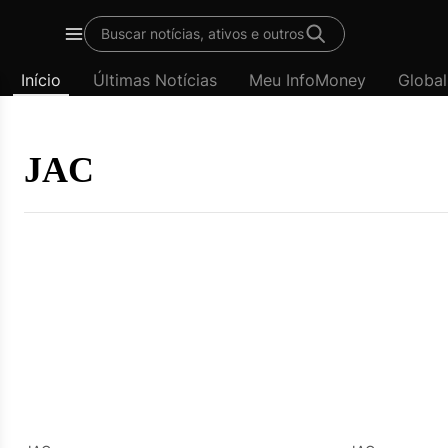
Template
Buscar notícias, ativos e outros
padrão
Menu
-
Início
Últimas Notícias
Meu InfoMoney
Global
Últimas
notícias
|
InfoMoney
JAC