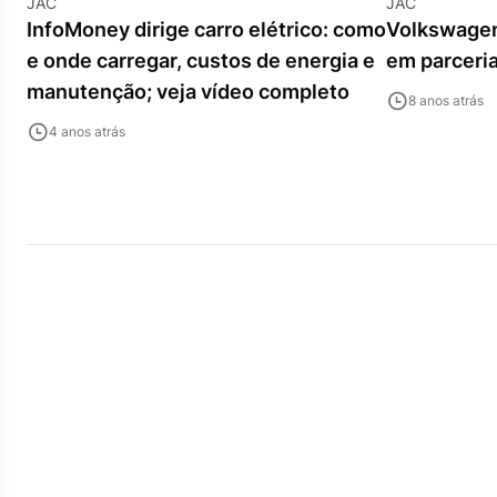
JAC
JAC
InfoMoney dirige carro elétrico: como
Volkswagen
e onde carregar, custos de energia e
em parceri
manutenção; veja vídeo completo
8 anos atrás
4 anos atrás