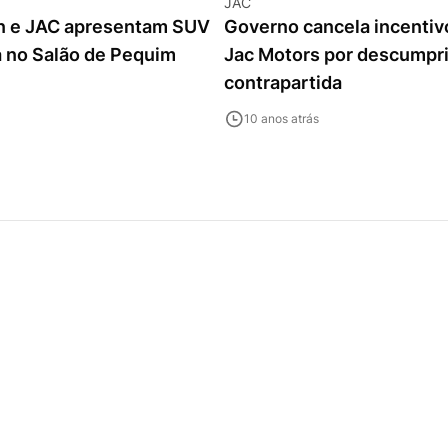
JAC
 e JAC apresentam SUV
Governo cancela incentivo
a no Salão de Pequim
Jac Motors por descumpr
contrapartida
10 anos atrás