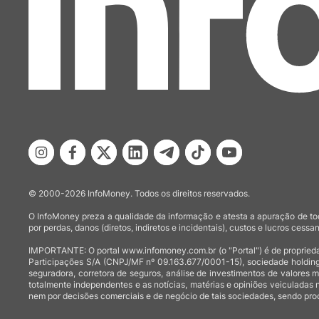
© 2000-2026 InfoMoney. Todos os direitos reservados.
O InfoMoney preza a qualidade da informação e atesta a apuração de tod
por perdas, danos (diretos, indiretos e incidentais), custos e lucros cessan
IMPORTANTE: O portal www.infomoney.com.br (o "Portal") é de proprieda
Participações S/A (CNPJ/MF nº 09.163.677/0001-15), sociedade holding
seguradora, corretora de seguros, análise de investimentos de valores 
totalmente independentes e as notícias, matérias e opiniões veiculadas 
nem por decisões comerciais e de negócio de tais sociedades, sendo prod