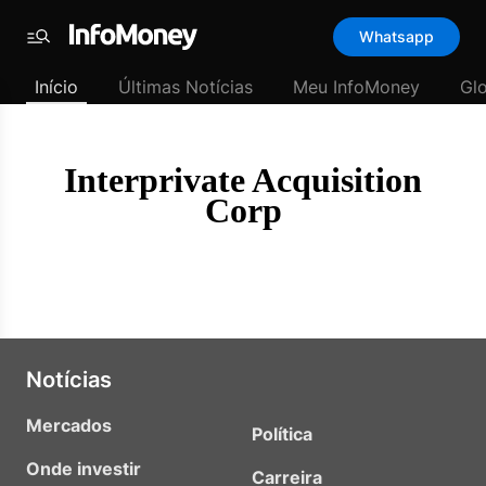
Template
Whatsapp
padrão
Menu
-
Início
Últimas Notícias
Meu InfoMoney
Gl
Últimas
notícias
|
InfoMoney
Interprivate Acquisition
Corp
Notícias
Mercados
Política
Onde investir
Carreira