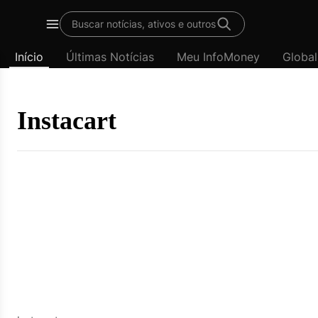
Template
Buscar notícias, ativos e outros
padrão
Menu
-
Início
Últimas Notícias
Meu InfoMoney
Global
Últimas
notícias
|
InfoMoney
Instacart