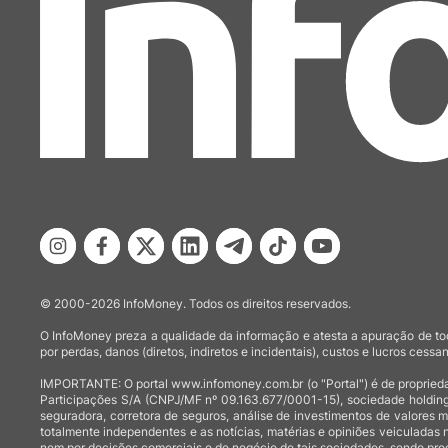
© 2000-2026 InfoMoney. Todos os direitos reservados.
O InfoMoney preza a qualidade da informação e atesta a apuração de tod
por perdas, danos (diretos, indiretos e incidentais), custos e lucros cessan
IMPORTANTE: O portal www.infomoney.com.br (o "Portal") é de proprieda
Participações S/A (CNPJ/MF nº 09.163.677/0001-15), sociedade holding
seguradora, corretora de seguros, análise de investimentos de valores 
totalmente independentes e as notícias, matérias e opiniões veiculadas 
nem por decisões comerciais e de negócio de tais sociedades, sendo prod