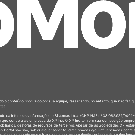
o o conteúdo produzido por sua equipe, ressaltando, no entanto, que não faz 
tes.
de da Infostocks Informações e Sistemas Ltda. (CNPJ/MF nº 03.082.929/0001-03)
 que controla as empresas do XP Inc. O XP Inc tem em sua composição empresas
mobiliários, gestoras de recursos de terceiros. Apesar de as Sociedades XP est
no Portal não são, sob qualquer aspecto, direcionadas e/ou influenciadas por rel
uzidos de acordo com o juízo de valor e as convicções próprias da equipe intern