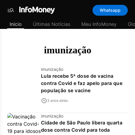
Template
Whatsapp
padrão
Menu
-
Início
Últimas Notícias
Meu InfoMoney
Gl
Últimas
notícias
|
InfoMoney
imunização
imunização
Lula recebe 5ª dose de vacina
contra Covid e faz apelo para que
população se vacine
3 anos atrás
imunização
Cidade de São Paulo libera quarta
dose contra Covid para toda