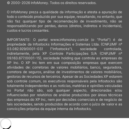
© 2000-2026 InfoMoney. Todos os direitos reservados.
O InfoMoney preza a qualidade da informação e atesta a apuração de
todo o conteúdo produzido por sua equipe, ressaltando, no entanto, que
não faz qualquer tipo de recomendação de investimento, não se
responsabilizando por perdas, danos (diretos, indiretos e incidentais),
custos e lucros cessantes.
IMPORTANTE: O portal www.infomoney.com.br (o "Portal") é de
propriedade da Infostocks Informações e Sistemas Ltda. (CNPJ/MF nº
03.082.929/0001-03) ("Infostocks"), sociedade controlada,
indiretamente, pela XP Controle Participações S/A (CNPJ/MF nº
09.163.677/0001-15), sociedade holding que controla as empresas do
XP Inc. O XP Inc tem em sua composição empresas que exercem
atividades de: corretoras de valores mobiliários, banco, seguradora,
corretora de seguros, análise de investimentos de valores mobiliários,
gestoras de recursos de terceiros. Apesar de as Sociedades XP estarem
sob controle comum, os executivos responsáveis pela Infostocks são
totalmente independentes e as notícias, matérias e opiniões veiculadas
no Portal não são, sob qualquer aspecto, direcionadas e/ou
influenciadas por relatórios de análise produzidos por áreas técnicas
das empresas do XP Inc, nem por decisões comerciais e de negócio de
tais sociedades, sendo produzidos de acordo com o juízo de valor e as
convicções próprias da equipe interna da Infostocks.