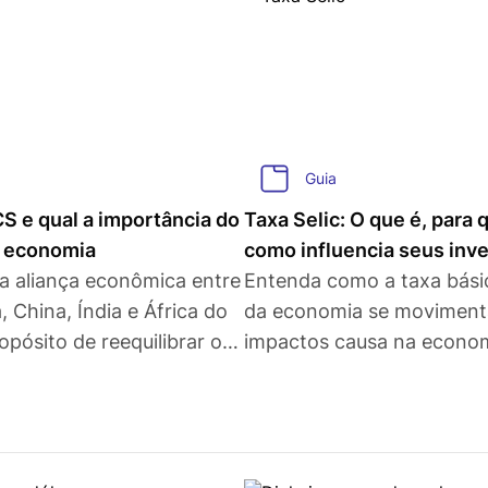
Guia
S e qual a importância do
Taxa Selic: O que é, para 
a economia
como influencia seus inv
a aliança econômica entre
Entenda como a taxa básic
a, China, Índia e África do
da economia se moviment
opósito de reequilibrar o
impactos causa na economi
ômico no mundo