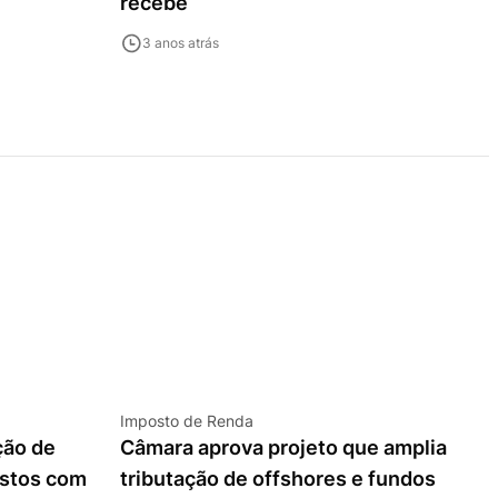
recebe
3 anos atrás
Imposto de Renda
ção de
Câmara aprova projeto que amplia
astos com
tributação de offshores e fundos