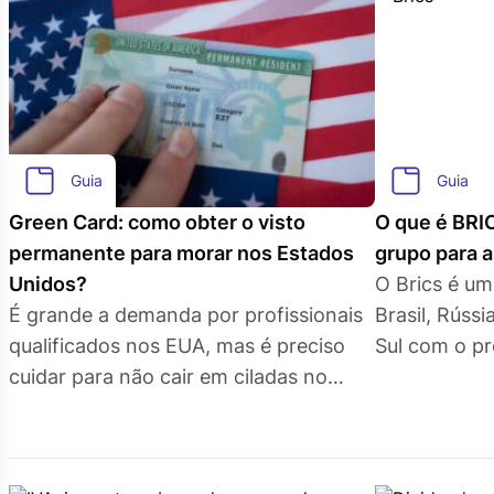
Guia
Guia
Green Card: como obter o visto
O que é BRIC
permanente para morar nos Estados
grupo para 
Unidos?
O Brics é um
É grande a demanda por profissionais
Brasil, Rússi
qualificados nos EUA, mas é preciso
Sul com o pr
cuidar para não cair em ciladas no
poder econ
processo de imigração