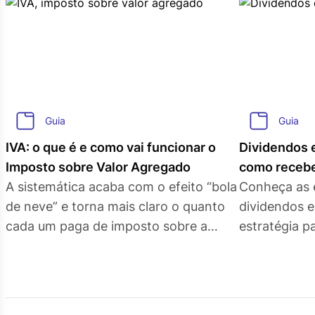
Guia
Guia
IVA: o que é e como vai funcionar o
Dividendos e
Imposto sobre Valor Agregado
como receb
A sistemática acaba com o efeito “bola
Conheça as 
de neve” e torna mais claro o quanto
dividendos em dó
cada um paga de imposto sobre a
estratégia p
produção e consumo
exterior