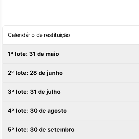
Calendário de restituição
1º lote: 31 de maio
2º lote: 28 de junho
bla bla bla bla
3º lote: 31 de julho
bla bla bla bla
4º lote: 30 de agosto
bla bla bla bla
5º lote: 30 de setembro
bla bla bla bla