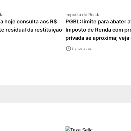
da
Imposto de Renda
ra hoje consulta aos R$
PGBL: limite para abater 
te residual da restituição
Imposto de Renda com pr
privada se aproxima; veja
3 anos atrás