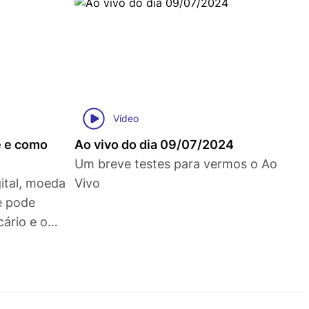
Vídeo
é e como
Ao vivo do dia 09/07/2024
Um breve testes para vermos o Ao
gital, moeda
Vivo
ue pode
ário e o
iro