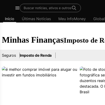
Imposto
Buscar notícias, ativos e outros
de
Menu
Renda
Início
Últimas Notícias
Meu InfoMoney
Global
-
Últimas
notícias
|
Minhas Finanças
Imposto de 
InfoMoney
Seguros
Imposto de Renda