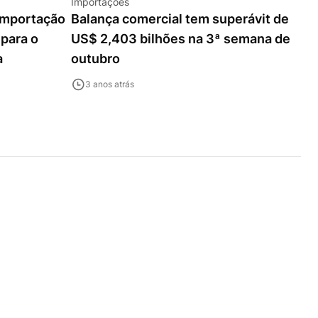
Importações
 importação
Balança comercial tem superávit de
 para o
US$ 2,403 bilhões na 3ª semana de
a
outubro
3 anos atrás