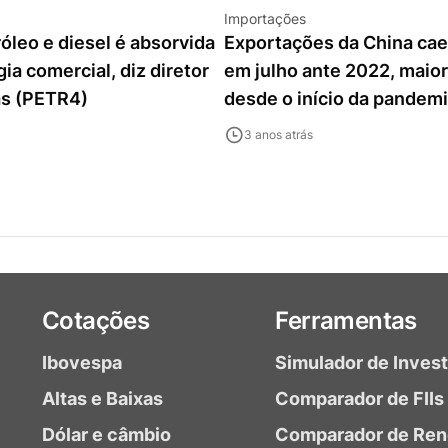
Importações
róleo e diesel é absorvida
Exportações da China ca
gia comercial, diz diretor
em julho ante 2022, maior
as (PETR4)
desde o início da pandem
3 anos atrás
Cotações
Ferramentas
Ibovespa
Simulador de Inves
Altas e Baixas
Comparador de FIIs
Dólar e câmbio
Comparador de Ren