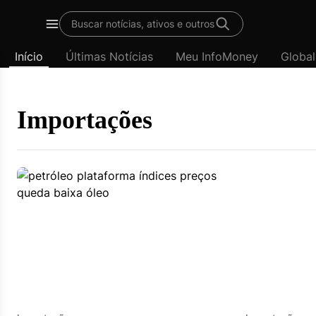
Template
Buscar notícias, ativos e outros
padrão
Menu
-
Início
Últimas Notícias
Meu InfoMoney
Global
Últimas
notícias
|
InfoMoney
Importações