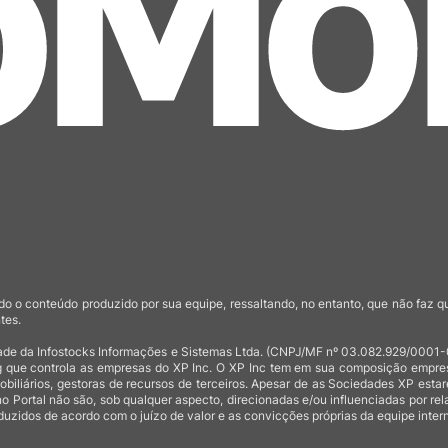
o o conteúdo produzido por sua equipe, ressaltando, no entanto, que não faz 
tes.
de da Infostocks Informações e Sistemas Ltda. (CNPJ/MF nº 03.082.929/0001-03)
 que controla as empresas do XP Inc. O XP Inc tem em sua composição empresas
mobiliários, gestoras de recursos de terceiros. Apesar de as Sociedades XP est
no Portal não são, sob qualquer aspecto, direcionadas e/ou influenciadas por rel
uzidos de acordo com o juízo de valor e as convicções próprias da equipe intern