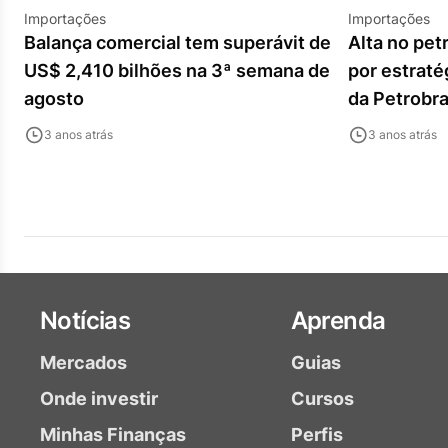
Importações
Importações
Balança comercial tem superávit de
Alta no pet
US$ 2,410 bilhões na 3ª semana de
por estraté
agosto
da Petrobr
3 anos atrás
3 anos atrás
Notícias
Aprenda
Mercados
Guias
Onde investir
Cursos
Minhas Finanças
Perfis