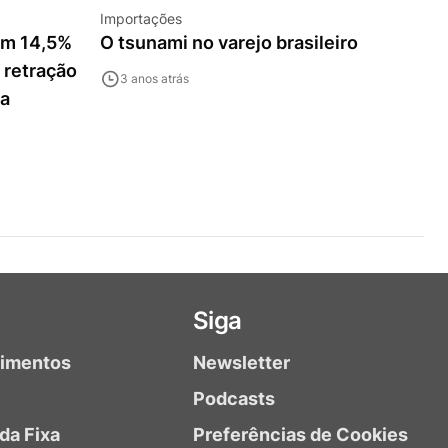
Importações
em 14,5%
O tsunami no varejo brasileiro
 retração
3 anos atrás
ia
Siga
timentos
Newsletter
Podcasts
da Fixa
Preferências de Cookies