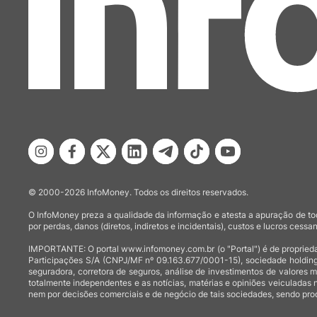
© 2000-2026 InfoMoney. Todos os direitos reservados.
O InfoMoney preza a qualidade da informação e atesta a apuração de tod
por perdas, danos (diretos, indiretos e incidentais), custos e lucros cessan
IMPORTANTE: O portal www.infomoney.com.br (o "Portal") é de proprieda
Participações S/A (CNPJ/MF nº 09.163.677/0001-15), sociedade holding
seguradora, corretora de seguros, análise de investimentos de valores 
totalmente independentes e as notícias, matérias e opiniões veiculadas 
nem por decisões comerciais e de negócio de tais sociedades, sendo prod