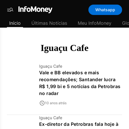
Template
Whatsapp
padrão
Menu
-
Início
Últimas Notícias
Meu InfoMoney
Gl
Últimas
notícias
|
InfoMoney
Iguaçu Cafe
Iguaçu Cafe
Vale e BB elevados e mais
recomendações; Santander lucra
R$ 1,99 bi e 5 notícias da Petrobras
no radar
10 anos atrás
Iguaçu Cafe
Ex-diretor da Petrobras fala hoje à