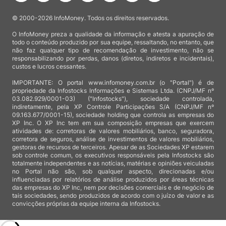
© 2000-2026 InfoMoney. Todos os direitos reservados.
O InfoMoney preza a qualidade da informação e atesta a apuração de
todo o conteúdo produzido por sua equipe, ressaltando, no entanto, que
não faz qualquer tipo de recomendação de investimento, não se
responsabilizando por perdas, danos (diretos, indiretos e incidentais),
custos e lucros cessantes.
IMPORTANTE: O portal www.infomoney.com.br (o "Portal") é de
propriedade da Infostocks Informações e Sistemas Ltda. (CNPJ/MF nº
03.082.929/0001-03) ("Infostocks"), sociedade controlada,
indiretamente, pela XP Controle Participações S/A (CNPJ/MF nº
09.163.677/0001-15), sociedade holding que controla as empresas do
XP Inc. O XP Inc tem em sua composição empresas que exercem
atividades de: corretoras de valores mobiliários, banco, seguradora,
corretora de seguros, análise de investimentos de valores mobiliários,
gestoras de recursos de terceiros. Apesar de as Sociedades XP estarem
sob controle comum, os executivos responsáveis pela Infostocks são
totalmente independentes e as notícias, matérias e opiniões veiculadas
no Portal não são, sob qualquer aspecto, direcionadas e/ou
influenciadas por relatórios de análise produzidos por áreas técnicas
das empresas do XP Inc, nem por decisões comerciais e de negócio de
tais sociedades, sendo produzidos de acordo com o juízo de valor e as
convicções próprias da equipe interna da Infostocks.