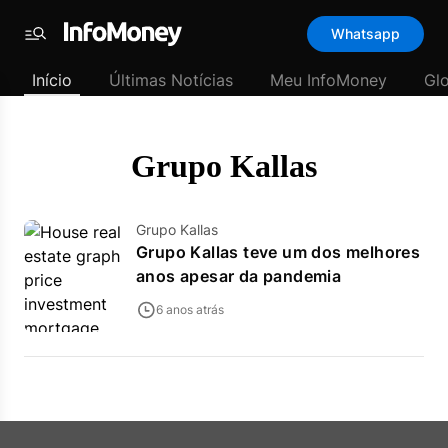
Template
Whatsapp
padrão
Menu
-
Início
Últimas Notícias
Meu InfoMoney
Gl
Últimas
notícias
|
InfoMoney
Grupo Kallas
Grupo Kallas
Grupo Kallas teve um dos melhores
anos apesar da pandemia
6 anos atrás