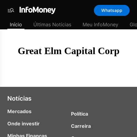
Template
Whatsapp
padrão
Menu
-
Início
Últimas Notícias
Meu InfoMoney
Gl
Últimas
notícias
|
InfoMoney
Great Elm Capital Corp
Notícias
Mercados
Política
Onde investir
Carreira
Minhas Finanças