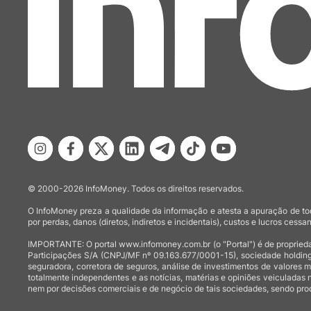
© 2000-2026 InfoMoney. Todos os direitos reservados.
O InfoMoney preza a qualidade da informação e atesta a apuração de tod
por perdas, danos (diretos, indiretos e incidentais), custos e lucros cessan
IMPORTANTE: O portal www.infomoney.com.br (o "Portal") é de proprieda
Participações S/A (CNPJ/MF nº 09.163.677/0001-15), sociedade holding
seguradora, corretora de seguros, análise de investimentos de valores 
totalmente independentes e as notícias, matérias e opiniões veiculadas 
nem por decisões comerciais e de negócio de tais sociedades, sendo prod