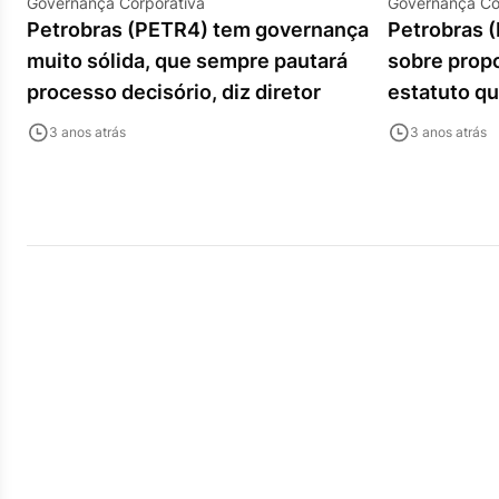
Governança Corporativa
Governança Co
Petrobras (PETR4) tem governança
Petrobras 
muito sólida, que sempre pautará
sobre prop
processo decisório, diz diretor
estatuto qu
do mercad
3 anos atrás
3 anos atrás