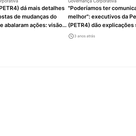
rporativa
Governança Corporativa
(PETR4) dá mais detalhes
"Poderíamos ter comunic
ostas de mudanças do
melhor": executivos da P
e abalaram ações: visão
(PETR4) dão explicações
o mudou?
propostas após forte que
3 anos atrás
ações