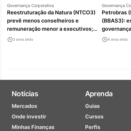
Governança Corporativa
Governança Co
Reestruturação da Natura (NTCO3)
Petrobras (
prevê menos conselheiros e
(BBAS3): e
remuneração menor a executivos;
governança
Citi vê melhora em governança
mas por qu
3 anos atrás
4 anos atrás
Notícias
Aprenda
Mercados
Guias
Onde investir
Cursos
Minhas Finanças
Perfis