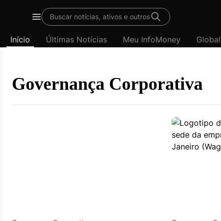
Template
Buscar notícias, ativos e outros
padrão
Menu
-
Início
Últimas Notícias
Meu InfoMoney
Global
Últimas
notícias
|
InfoMoney
Governança Corporativa