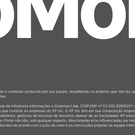
o o conteúdo produzido por sua equipe, ressaltando, no entanto, que não faz 
tes.
de da Infostocks Informações e Sistemas Ltda. (CNPJ/MF nº 03.082.929/0001-03)
 que controla as empresas do XP Inc. O XP Inc tem em sua composição empresas
mobiliários, gestoras de recursos de terceiros. Apesar de as Sociedades XP est
no Portal não são, sob qualquer aspecto, direcionadas e/ou influenciadas por rel
uzidos de acordo com o juízo de valor e as convicções próprias da equipe intern