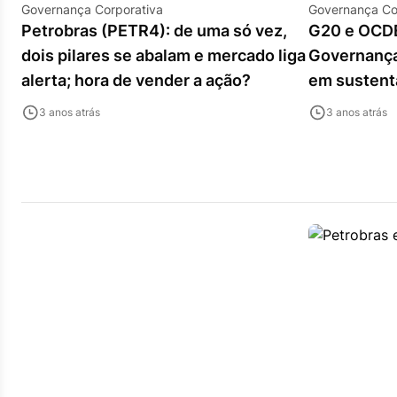
Governança Corporativa
Governança Co
Petrobras (PETR4): de uma só vez,
G20 e OCDE
dois pilares se abalam e mercado liga
Governança
alerta; hora de vender a ação?
em sustent
3 anos atrás
3 anos atrás