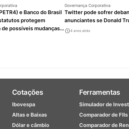
rporativa
Governança Corporativa
PETR4) e Banco do Brasil
Twitter pode sofrer deba
statutos protegem
anunciantes se Donald Tr
 de possíveis mudanças,
4 anos atrás
anto tempo?
Cotações
Ferramentas
Ibovespa
Simulador de Inves
Altas e Baixas
Comparador de FIIs
Dólar e câmbio
Comparador de Ren