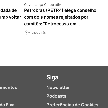
Governança Corporativa
ndada de
Petrobras (PETR4) elege conselho
ump voltar
com dois nomes rejeitados por
comitês: "Retrocesso em
governança, mas algo já esperado"
4 anos atrás
Siga
timentos
Newsletter
Podcasts
da Fixa
Preferências de Cookies