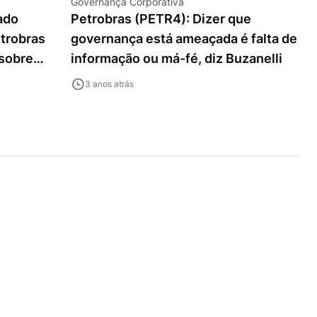
Governança Corporativa
ado
Petrobras (PETR4): Dizer que
etrobras
governança está ameaçada é falta de
 sobre
informação ou má-fé, diz Buzanelli
da das
3 anos atrás