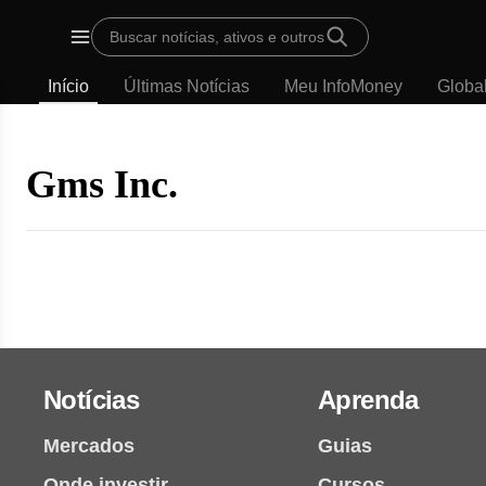
Template
Buscar notícias, ativos e outros
padrão
Menu
-
Início
Últimas Notícias
Meu InfoMoney
Globa
Últimas
notícias
|
InfoMoney
Gms Inc.
Notícias
Aprenda
Mercados
Guias
Onde investir
Cursos