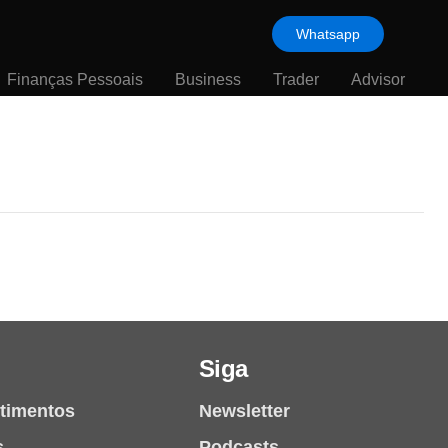
Whatsapp
Finanças Pessoais
Business
Trader
Advisor
Siga
stimentos
Newsletter
s
Podcasts