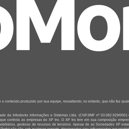
 o conteúdo produzido por sua equipe, ressaltando, no entanto, que não faz qua
de da Infostocks Informações e Sistemas Ltda. (CNPJ/MF nº 03.082.929/0001-03)
 que controla as empresas do XP Inc. O XP Inc tem em sua composição empresas
mobiliários, gestoras de recursos de terceiros. Apesar de as Sociedades XP est
 Portal não são, sob qualquer aspecto, direcionadas e/ou influenciadas por relat