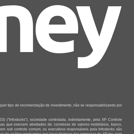
lquer tipo de recomendação de investimento, não se responsabilizando por
 ("Infostocks"), sociedade controlada, indiretamente, pela XP Controle
 que exercem atividades de: corretoras de valores mobiliários, banco,
arem sob controle comum, os executivos responsáveis pela Infostocks são
órios de análise produzidos por áreas técnicas das empresas do XP Inc, nem