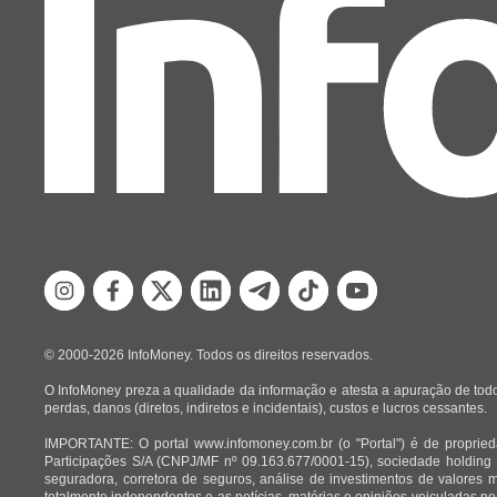
© 2000-2026 InfoMoney. Todos os direitos reservados.
O InfoMoney preza a qualidade da informação e atesta a apuração de todo
perdas, danos (diretos, indiretos e incidentais), custos e lucros cessantes.
IMPORTANTE: O portal www.infomoney.com.br (o "Portal") é de proprieda
Participações S/A (CNPJ/MF nº 09.163.677/0001-15), sociedade holding
seguradora, corretora de seguros, análise de investimentos de valores 
totalmente independentes e as notícias, matérias e opiniões veiculadas no