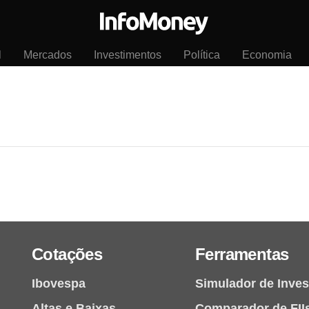
l
Mercados
Investimentos
Política
Economia
Cotações
Ferramentas
Ibovespa
Simulador de Inve
Altas e Baixas
Comparador de FII