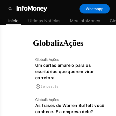
Template
Whatsapp
padrão
Menu
-
Início
Últimas Notícias
Meu InfoMoney
Gl
Últimas
notícias
|
InfoMoney
GlobalizAções
GlobalizAções
Um cartão amarelo para os
escritórios que querem virar
corretora
5 anos atrás
GlobalizAções
As frases de Warren Buffett você
conhece. E a empresa dele?