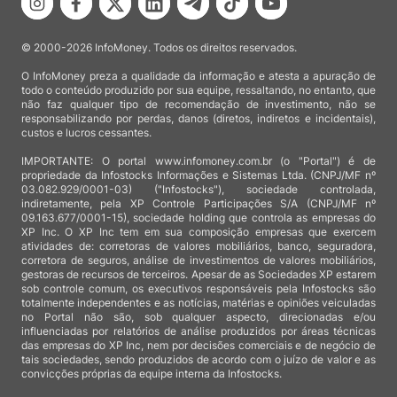
© 2000-2026 InfoMoney. Todos os direitos reservados.
O InfoMoney preza a qualidade da informação e atesta a apuração de
todo o conteúdo produzido por sua equipe, ressaltando, no entanto, que
não faz qualquer tipo de recomendação de investimento, não se
responsabilizando por perdas, danos (diretos, indiretos e incidentais),
custos e lucros cessantes.
IMPORTANTE: O portal www.infomoney.com.br (o "Portal") é de
propriedade da Infostocks Informações e Sistemas Ltda. (CNPJ/MF nº
03.082.929/0001-03) ("Infostocks"), sociedade controlada,
indiretamente, pela XP Controle Participações S/A (CNPJ/MF nº
09.163.677/0001-15), sociedade holding que controla as empresas do
XP Inc. O XP Inc tem em sua composição empresas que exercem
atividades de: corretoras de valores mobiliários, banco, seguradora,
corretora de seguros, análise de investimentos de valores mobiliários,
gestoras de recursos de terceiros. Apesar de as Sociedades XP estarem
sob controle comum, os executivos responsáveis pela Infostocks são
totalmente independentes e as notícias, matérias e opiniões veiculadas
no Portal não são, sob qualquer aspecto, direcionadas e/ou
influenciadas por relatórios de análise produzidos por áreas técnicas
das empresas do XP Inc, nem por decisões comerciais e de negócio de
tais sociedades, sendo produzidos de acordo com o juízo de valor e as
convicções próprias da equipe interna da Infostocks.