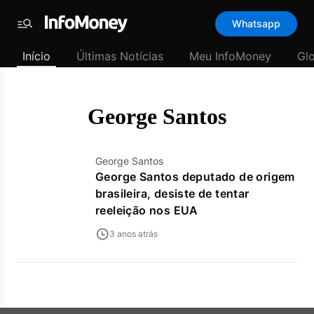
Template
Whatsapp
padrão
Menu
-
Início
Últimas Notícias
Meu InfoMoney
Gl
Últimas
notícias
|
InfoMoney
George Santos
George Santos
George Santos deputado de origem
brasileira, desiste de tentar
reeleição nos EUA
3 anos atrás