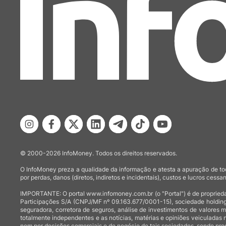
© 2000-2026 InfoMoney. Todos os direitos reservados.
O InfoMoney preza a qualidade da informação e atesta a apuração de tod
por perdas, danos (diretos, indiretos e incidentais), custos e lucros cessan
IMPORTANTE: O portal www.infomoney.com.br (o "Portal") é de proprieda
Participações S/A (CNPJ/MF nº 09.163.677/0001-15), sociedade holding
seguradora, corretora de seguros, análise de investimentos de valores 
totalmente independentes e as notícias, matérias e opiniões veiculadas 
nem por decisões comerciais e de negócio de tais sociedades, sendo prod