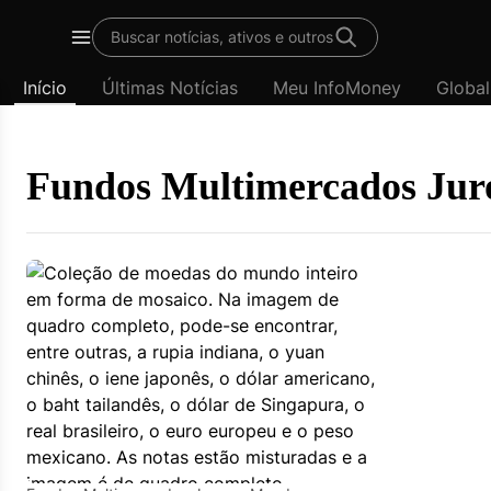
Template
Buscar notícias, ativos e outros
padrão
Menu
-
Início
Últimas Notícias
Meu InfoMoney
Global
Últimas
notícias
|
InfoMoney
Fundos Multimercados Jur