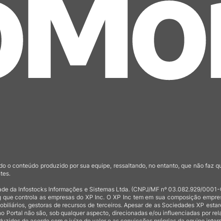
o o conteúdo produzido por sua equipe, ressaltando, no entanto, que não faz 
tes.
de da Infostocks Informações e Sistemas Ltda. (CNPJ/MF nº 03.082.929/0001-03)
 que controla as empresas do XP Inc. O XP Inc tem em sua composição empresas
mobiliários, gestoras de recursos de terceiros. Apesar de as Sociedades XP est
no Portal não são, sob qualquer aspecto, direcionadas e/ou influenciadas por rel
uzidos de acordo com o juízo de valor e as convicções próprias da equipe intern