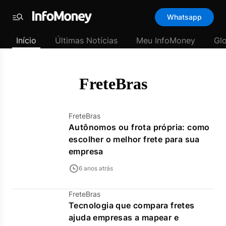
Template
Whatsapp
padrão
Menu
-
Início
Últimas Notícias
Meu InfoMoney
Gl
Últimas
notícias
|
InfoMoney
FreteBras
FreteBras
Autônomos ou frota própria: como
escolher o melhor frete para sua
empresa
6 anos atrás
FreteBras
Tecnologia que compara fretes
ajuda empresas a mapear e