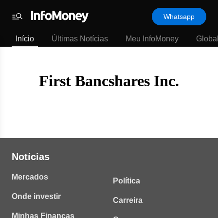
Template
Whatsapp
padrão
Menu
-
Início
Últimas Notícias
Meu InfoMoney
Globa
Últimas
notícias
|
InfoMoney
First Bancshares Inc.
Notícias
Mercados
Política
Onde investir
Carreira
Minhas Finanças