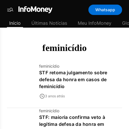
Template
Whatsapp
padrão
Menu
-
Início
Últimas Notícias
Meu InfoMoney
Gl
Últimas
notícias
|
InfoMoney
feminicídio
feminicídio
STF retoma julgamento sobre
defesa da honra em casos de
feminicídio
3 anos atrás
feminicídio
STF: maioria confirma veto à
legítima defesa da honra em