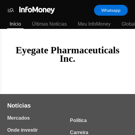
Template
Whatsapp
padrão
Menu
-
Início
Últimas Notícias
Meu InfoMoney
Globa
Últimas
notícias
|
InfoMoney
Eyegate Pharmaceuticals
Inc.
Notícias
Mercados
Política
Onde investir
Carreira