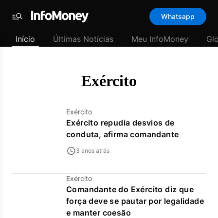
Template
Whatsapp
padrão
Menu
-
Início
Últimas Notícias
Meu InfoMoney
Gl
Últimas
notícias
|
InfoMoney
Exército
Exército
Exército repudia desvios de
conduta, afirma comandante
3 anos atrás
Exército
Comandante do Exército diz que
força deve se pautar por legalidade
e manter coesão