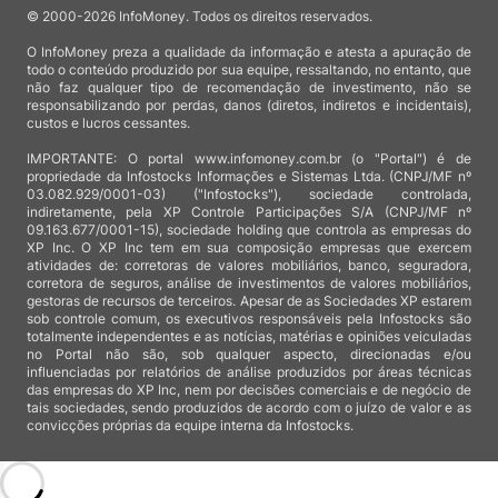
© 2000-2026 InfoMoney. Todos os direitos reservados.
O InfoMoney preza a qualidade da informação e atesta a apuração de
todo o conteúdo produzido por sua equipe, ressaltando, no entanto, que
não faz qualquer tipo de recomendação de investimento, não se
responsabilizando por perdas, danos (diretos, indiretos e incidentais),
custos e lucros cessantes.
IMPORTANTE: O portal www.infomoney.com.br (o "Portal") é de
propriedade da Infostocks Informações e Sistemas Ltda. (CNPJ/MF nº
03.082.929/0001-03) ("Infostocks"), sociedade controlada,
indiretamente, pela XP Controle Participações S/A (CNPJ/MF nº
09.163.677/0001-15), sociedade holding que controla as empresas do
XP Inc. O XP Inc tem em sua composição empresas que exercem
atividades de: corretoras de valores mobiliários, banco, seguradora,
corretora de seguros, análise de investimentos de valores mobiliários,
gestoras de recursos de terceiros. Apesar de as Sociedades XP estarem
sob controle comum, os executivos responsáveis pela Infostocks são
totalmente independentes e as notícias, matérias e opiniões veiculadas
no Portal não são, sob qualquer aspecto, direcionadas e/ou
influenciadas por relatórios de análise produzidos por áreas técnicas
das empresas do XP Inc, nem por decisões comerciais e de negócio de
tais sociedades, sendo produzidos de acordo com o juízo de valor e as
convicções próprias da equipe interna da Infostocks.