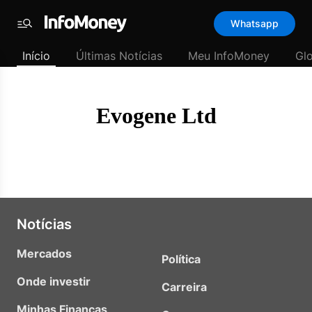
Template
Whatsapp
padrão
Menu
-
Início
Últimas Notícias
Meu InfoMoney
Gl
Últimas
notícias
|
InfoMoney
Evogene Ltd
Notícias
Mercados
Política
Onde investir
Carreira
Minhas Finanças