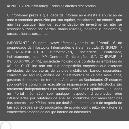
© 2000-2026 InfoMoney. Todos os direitos reservados.
O InfoMoney preza a qualidade da informação e atesta a apuração de
todo o conteúdo produzido por sua equipe, ressaltando, no entanto, que
não faz qualquer tipo de recomendação de investimento, não se
responsabilizando por perdas, danos (diretos, indiretos e incidentais),
custos e lucros cessantes.
IMPORTANTE: O portal www.infomoney.com.br (o "Portal") é de
propriedade da Infostocks Informações e Sistemas Ltda. (CNPJ/MF nº
03.082.929/0001-03) ("Infostocks"), sociedade controlada,
indiretamente, pela XP Controle Participações S/A (CNPJ/MF nº
09.163.677/0001-15), sociedade holding que controla as empresas do
XP Inc. O XP Inc tem em sua composição empresas que exercem
atividades de: corretoras de valores mobiliários, banco, seguradora,
corretora de seguros, análise de investimentos de valores mobiliários,
gestoras de recursos de terceiros. Apesar de as Sociedades XP estarem
sob controle comum, os executivos responsáveis pela Infostocks são
totalmente independentes e as notícias, matérias e opiniões veiculadas
no Portal não são, sob qualquer aspecto, direcionadas e/ou
influenciadas por relatórios de análise produzidos por áreas técnicas
das empresas do XP Inc, nem por decisões comerciais e de negócio de
tais sociedades, sendo produzidos de acordo com o juízo de valor e as
convicções próprias da equipe interna da Infostocks.