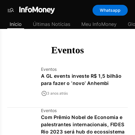
Template
Whatsapp
padrão
Menu
-
Início
Últimas Notícias
Meu InfoMoney
Gl
Últimas
notícias
|
InfoMoney
Eventos
Eventos
A GL events investe R$ 1,5 bilhão
para fazer o ‘novo’ Anhembi
3 anos atrás
Eventos
Com Prêmio Nobel de Economia e
palestrantes internacionais, FIDES
Rio 2023 será hub do ecossistema