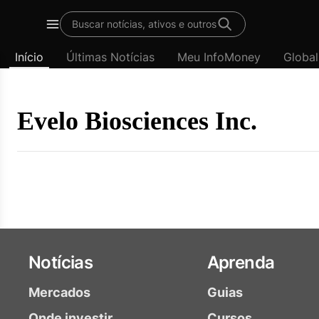
Template
Buscar notícias, ativos e outros
padrão
Menu
-
Início
Últimas Notícias
Meu InfoMoney
Global
Últimas
notícias
|
InfoMoney
Evelo Biosciences Inc.
Notícias
Aprenda
Mercados
Guias
Onde investir
Cursos