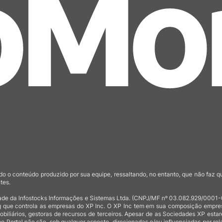
o o conteúdo produzido por sua equipe, ressaltando, no entanto, que não faz 
tes.
de da Infostocks Informações e Sistemas Ltda. (CNPJ/MF nº 03.082.929/0001-03)
 que controla as empresas do XP Inc. O XP Inc tem em sua composição empresas
mobiliários, gestoras de recursos de terceiros. Apesar de as Sociedades XP est
no Portal não são, sob qualquer aspecto, direcionadas e/ou influenciadas por rel