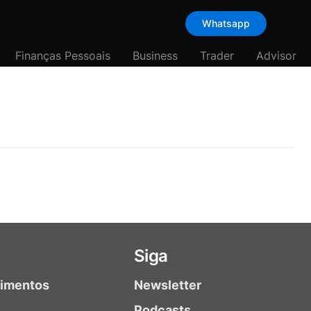
Whatsapp
Finanças Pessoais
Business
Trader
Advisor
Siga
timentos
Newsletter
Podcasts