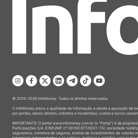
© 2000-2026 InfoMoney. Todos os direitos reservados.
O InfoMoney preza a qualidade da informação e atesta a apuração de tod
por perdas, danos (diretos, indiretos e incidentais), custos e lucros cessan
IMPORTANTE: O portal www.infomoney.com.br (o "Portal") é de proprieda
Participações S/A (CNPJ/MF nº 09.163.677/0001-15), sociedade holding
seguradora, corretora de seguros, análise de investimentos de valores 
totalmente independentes e as notícias, matérias e opiniões veiculadas 