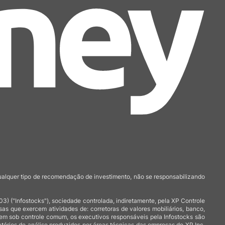
qualquer tipo de recomendação de investimento, não se responsabilizando
 ("Infostocks"), sociedade controlada, indiretamente, pela XP Controle
 que exercem atividades de: corretoras de valores mobiliários, banco,
arem sob controle comum, os executivos responsáveis pela Infostocks são
atórios de análise produzidos por áreas técnicas das empresas do XP Inc,