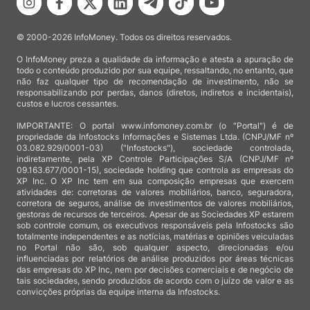
© 2000-2026 InfoMoney. Todos os direitos reservados.
O InfoMoney preza a qualidade da informação e atesta a apuração de
todo o conteúdo produzido por sua equipe, ressaltando, no entanto, que
não faz qualquer tipo de recomendação de investimento, não se
responsabilizando por perdas, danos (diretos, indiretos e incidentais),
custos e lucros cessantes.
IMPORTANTE: O portal www.infomoney.com.br (o "Portal") é de
propriedade da Infostocks Informações e Sistemas Ltda. (CNPJ/MF nº
03.082.929/0001-03) ("Infostocks"), sociedade controlada,
indiretamente, pela XP Controle Participações S/A (CNPJ/MF nº
09.163.677/0001-15), sociedade holding que controla as empresas do
XP Inc. O XP Inc tem em sua composição empresas que exercem
atividades de: corretoras de valores mobiliários, banco, seguradora,
corretora de seguros, análise de investimentos de valores mobiliários,
gestoras de recursos de terceiros. Apesar de as Sociedades XP estarem
sob controle comum, os executivos responsáveis pela Infostocks são
totalmente independentes e as notícias, matérias e opiniões veiculadas
no Portal não são, sob qualquer aspecto, direcionadas e/ou
influenciadas por relatórios de análise produzidos por áreas técnicas
das empresas do XP Inc, nem por decisões comerciais e de negócio de
tais sociedades, sendo produzidos de acordo com o juízo de valor e as
convicções próprias da equipe interna da Infostocks.