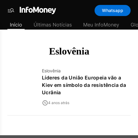
Template
Whatsapp
padrão
Menu
-
Início
Últimas Notícias
Meu InfoMoney
Gl
Últimas
notícias
|
InfoMoney
Eslovênia
Eslovênia
Líderes da União Europeia vão a
Kiev em símbolo da resistência da
Ucrânia
4 anos atrás