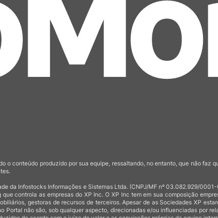
o o conteúdo produzido por sua equipe, ressaltando, no entanto, que não faz 
tes.
de da Infostocks Informações e Sistemas Ltda. (CNPJ/MF nº 03.082.929/0001-03)
 que controla as empresas do XP Inc. O XP Inc tem em sua composição empresas
mobiliários, gestoras de recursos de terceiros. Apesar de as Sociedades XP est
no Portal não são, sob qualquer aspecto, direcionadas e/ou influenciadas por rel
uzidos de acordo com o juízo de valor e as convicções próprias da equipe intern