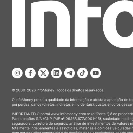
© 2000-2026 InfoMoney. Todos os direitos reservados.
O InfoMoney preza a qualidade da informação e atesta a apuração de tod
por perdas, danos (diretos, indiretos e incidentais), custos e lucros cessan
IMPORTANTE: O portal www.infomoney.com.br (o "Portal") é de proprieda
Participações S/A (CNPJ/MF nº 09.163.677/0001-15), sociedade holding
seguradora, corretora de seguros, análise de investimentos de valores 
totalmente independentes e as notícias, matérias e opiniões veiculadas 
nem por decisões comerciais e de negócio de tais sociedades, sendo prod