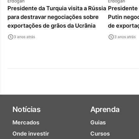
Erdogan
Erdogan
Presidente da Turquia visita a Rússia
Presidente 
para destravar negociações sobre
Putin negoc
exportações de grãos da Ucrânia
de exporta
Negro
3 anos atrás
3 anos atrás
Notícias
Aprenda
Mercados
Guias
Onde investir
Cursos