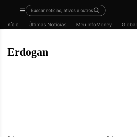
Template
Buscar notícias, ativos e outros
padrão
Menu
-
Início
Últimas Notícias
Meu InfoMoney
Global
Últimas
notícias
|
InfoMoney
Erdogan