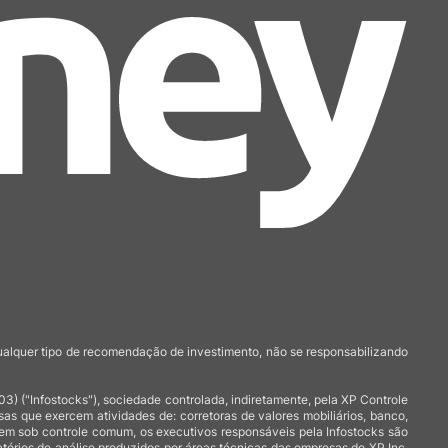
qualquer tipo de recomendação de investimento, não se responsabilizando
 ("Infostocks"), sociedade controlada, indiretamente, pela XP Controle
 que exercem atividades de: corretoras de valores mobiliários, banco,
arem sob controle comum, os executivos responsáveis pela Infostocks são
atórios de análise produzidos por áreas técnicas das empresas do XP Inc,