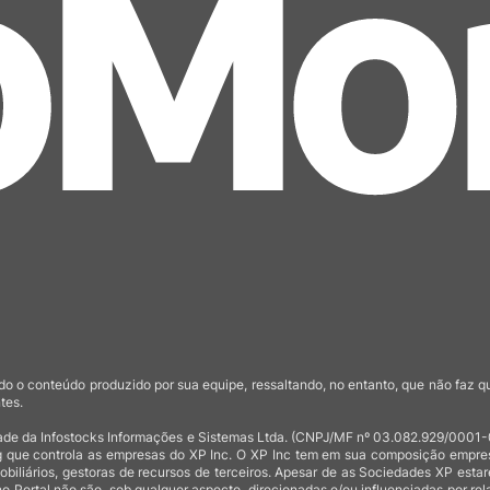
o o conteúdo produzido por sua equipe, ressaltando, no entanto, que não faz 
tes.
de da Infostocks Informações e Sistemas Ltda. (CNPJ/MF nº 03.082.929/0001-03)
 que controla as empresas do XP Inc. O XP Inc tem em sua composição empresas
mobiliários, gestoras de recursos de terceiros. Apesar de as Sociedades XP est
no Portal não são, sob qualquer aspecto, direcionadas e/ou influenciadas por rel