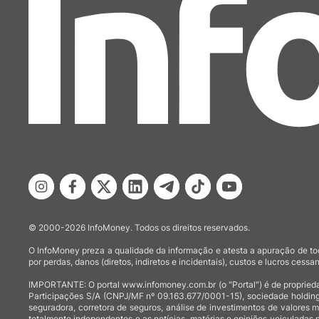
© 2000-2026 InfoMoney. Todos os direitos reservados.
O InfoMoney preza a qualidade da informação e atesta a apuração de tod
por perdas, danos (diretos, indiretos e incidentais), custos e lucros cessan
IMPORTANTE: O portal www.infomoney.com.br (o "Portal") é de proprieda
Participações S/A (CNPJ/MF nº 09.163.677/0001-15), sociedade holding
seguradora, corretora de seguros, análise de investimentos de valores 
totalmente independentes e as notícias, matérias e opiniões veiculadas 