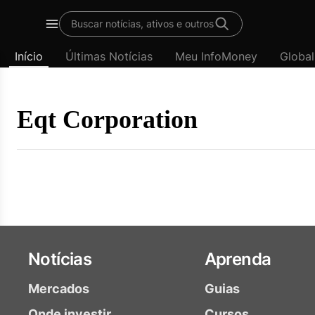
Template
Buscar notícias, ativos e outros
padrão
Menu
-
Início
Últimas Notícias
Meu InfoMoney
Global
Últimas
notícias
|
InfoMoney
Eqt Corporation
Notícias
Aprenda
Mercados
Guias
Onde investir
Cursos