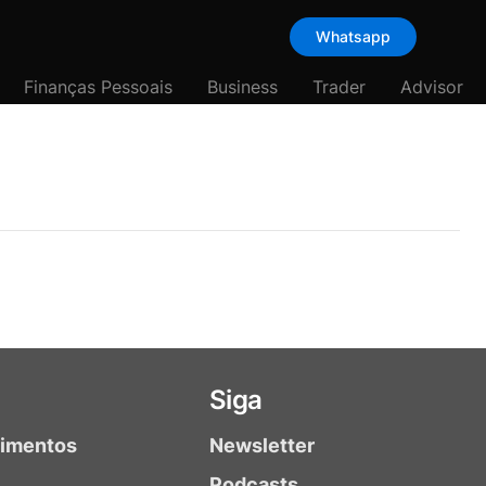
Whatsapp
Finanças Pessoais
Business
Trader
Advisor
Siga
timentos
Newsletter
Podcasts