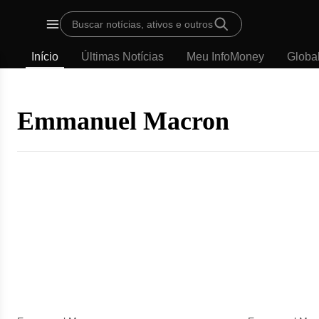
Template
Buscar notícias, ativos e outros
padrão
Menu
-
Início
Últimas Notícias
Meu InfoMoney
Globa
Últimas
notícias
|
InfoMoney
Emmanuel Macron