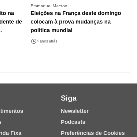
Emmanuel Macron
to na
Eleições na França deste domingo
idente de
colocam à prova mudanças na
política mundial
4 anos atrás
Siga
stimentos
Newsletter
s
Podcasts
nda Fixa
Preferências de Cookies