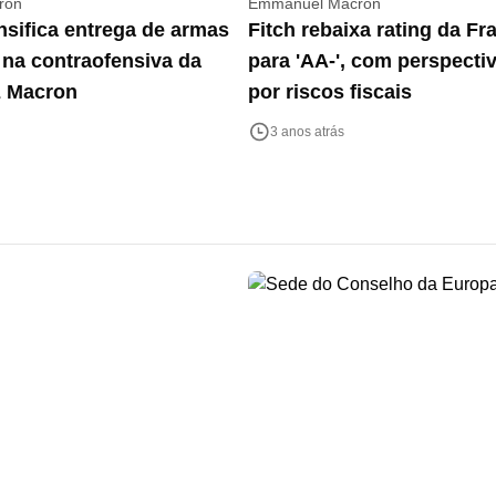
ron
Emmanuel Macron
nsifica entrega de armas
Fitch rebaixa rating da Fr
 na contraofensiva da
para 'AA-', com perspectiv
z Macron
por riscos fiscais
3 anos atrás