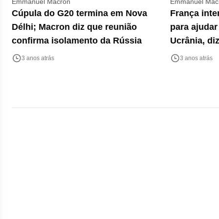
Emmanuel Macron
Emmanuel Mac
Cúpula do G20 termina em Nova
França inte
Délhi; Macron diz que reunião
para ajudar
confirma isolamento da Rússia
Ucrânia, di
3 anos atrás
3 anos atrás