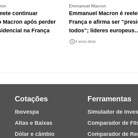
ron
Emmanuel Macron
mete continuar
Emmanuel Macron é reelei
o Macron após perder
França e afirma ser "pres
sidencial na França
todos"; líderes europeus
parabenizam por vitória
4 anos atrás
Cotações
Ferramentas
Ibovespa
Simulador de Inve
Altas e Baixas
Comparador de FII
Dólar e câmbio
Comparador de Re