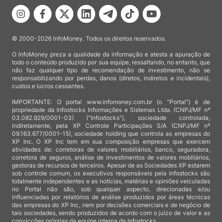
© 2000-2026 InfoMoney. Todos os direitos reservados.
O InfoMoney preza a qualidade da informação e atesta a apuração de
todo o conteúdo produzido por sua equipe, ressaltando, no entanto, que
não faz qualquer tipo de recomendação de investimento, não se
responsabilizando por perdas, danos (diretos, indiretos e incidentais),
custos e lucros cessantes.
IMPORTANTE: O portal www.infomoney.com.br (o "Portal") é de
propriedade da Infostocks Informações e Sistemas Ltda. (CNPJ/MF nº
03.082.929/0001-03) ("Infostocks"), sociedade controlada,
indiretamente, pela XP Controle Participações S/A (CNPJ/MF nº
09.163.677/0001-15), sociedade holding que controla as empresas do
XP Inc. O XP Inc tem em sua composição empresas que exercem
atividades de: corretoras de valores mobiliários, banco, seguradora,
corretora de seguros, análise de investimentos de valores mobiliários,
gestoras de recursos de terceiros. Apesar de as Sociedades XP estarem
sob controle comum, os executivos responsáveis pela Infostocks são
totalmente independentes e as notícias, matérias e opiniões veiculadas
no Portal não são, sob qualquer aspecto, direcionadas e/ou
influenciadas por relatórios de análise produzidos por áreas técnicas
das empresas do XP Inc, nem por decisões comerciais e de negócio de
tais sociedades, sendo produzidos de acordo com o juízo de valor e as
convicções próprias da equipe interna da Infostocks.