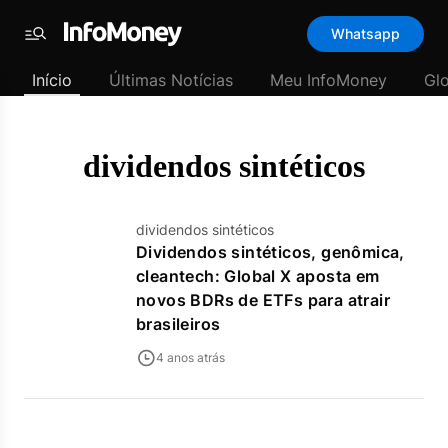
Template
Whatsapp
padrão
Menu
-
Início
Últimas Notícias
Meu InfoMoney
Gl
Últimas
notícias
|
InfoMoney
dividendos sintéticos
dividendos sintéticos
Dividendos sintéticos, genômica,
cleantech: Global X aposta em
novos BDRs de ETFs para atrair
brasileiros
4 anos atrás