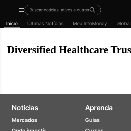
Template
Buscar notícias, ativos e outros
padrão
Menu
-
Início
Últimas Notícias
Meu InfoMoney
Global
Últimas
notícias
|
InfoMoney
Diversified Healthcare Trus
Notícias
Aprenda
Mercados
Guias
Onde investir
Cursos