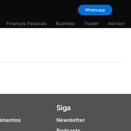
Whatsapp
Finanças Pessoais
Business
Trader
Advisor
Siga
timentos
Newsletter
Podcasts