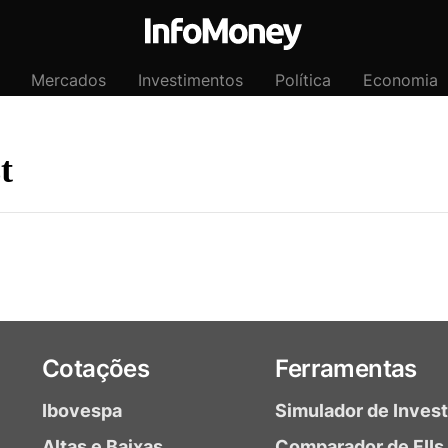
Mercados
Investimentos
Política
Economia
t
Cotações
Ferramentas
Ibovespa
Simulador de Inves
Altas e Baixas
Comparador de FIIs