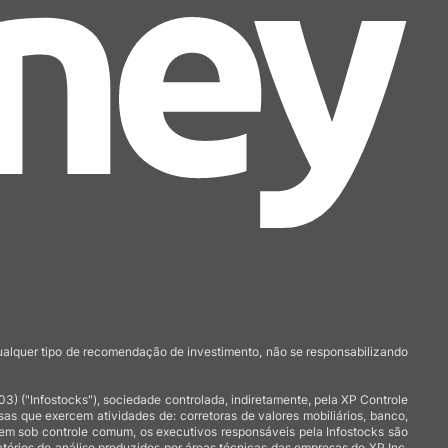
qualquer tipo de recomendação de investimento, não se responsabilizando
 ("Infostocks"), sociedade controlada, indiretamente, pela XP Controle
 que exercem atividades de: corretoras de valores mobiliários, banco,
arem sob controle comum, os executivos responsáveis pela Infostocks são
atórios de análise produzidos por áreas técnicas das empresas do XP Inc,