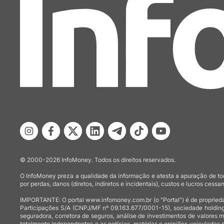
© 2000-2026 InfoMoney. Todos os direitos reservados.
O InfoMoney preza a qualidade da informação e atesta a apuração de tod
por perdas, danos (diretos, indiretos e incidentais), custos e lucros cessan
IMPORTANTE: O portal www.infomoney.com.br (o "Portal") é de proprieda
Participações S/A (CNPJ/MF nº 09.163.677/0001-15), sociedade holding
seguradora, corretora de seguros, análise de investimentos de valores 
totalmente independentes e as notícias, matérias e opiniões veiculadas 