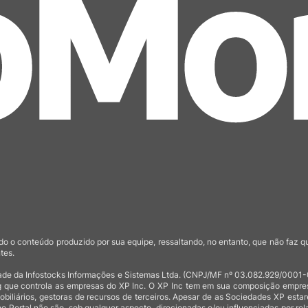
o o conteúdo produzido por sua equipe, ressaltando, no entanto, que não faz 
tes.
de da Infostocks Informações e Sistemas Ltda. (CNPJ/MF nº 03.082.929/0001-03)
 que controla as empresas do XP Inc. O XP Inc tem em sua composição empresas
mobiliários, gestoras de recursos de terceiros. Apesar de as Sociedades XP est
no Portal não são, sob qualquer aspecto, direcionadas e/ou influenciadas por rel