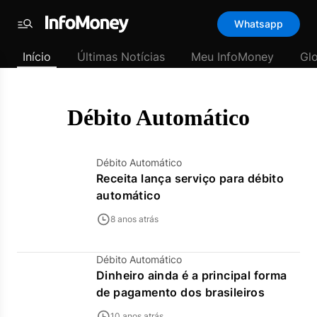
Template
Whatsapp
padrão
Menu
-
Início
Últimas Notícias
Meu InfoMoney
Gl
Últimas
notícias
|
InfoMoney
Débito Automático
Débito Automático
Receita lança serviço para débito
automático
8 anos atrás
Débito Automático
Dinheiro ainda é a principal forma
de pagamento dos brasileiros
10 anos atrás