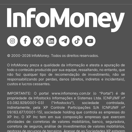
© 2000-2026 InfoMoney. Todos os direitos reservados.
O InfoMoney preza a qualidade da informação e atesta a apuração de
todo o conteúdo produzido por sua equipe, ressaltando, no entanto, que
não faz qualquer tipo de recomendação de investimento, não se
responsabilizando por perdas, danos (diretos, indiretos e incidentais),
custos e lucros cessantes.
IMPORTANTE: O portal www.infomoney.com.br (o "Portal") é de
propriedade da Infostocks Informações e Sistemas Ltda. (CNPJ/MF nº
03.082.929/0001-03) ("Infostocks"), sociedade controlada,
indiretamente, pela XP Controle Participações S/A (CNPJ/MF nº
09.163.677/0001-15), sociedade holding que controla as empresas do
XP Inc. O XP Inc tem em sua composição empresas que exercem
atividades de: corretoras de valores mobiliários, banco, seguradora,
corretora de seguros, análise de investimentos de valores mobiliários,
gestoras de recursos de terceiros. Apesar de as Sociedades XP estarem