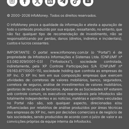
© 2000-2026 InfoMoney. Todos os direitos reservados.
O InfoMoney preza a qualidade da informação e atesta a apuração de
todo o conteúdo produzido por sua equipe, ressaltando, no entanto, que
não faz qualquer tipo de recomendação de investimento, não se
responsabilizando por perdas, danos (diretos, indiretos e incidentais),
custos e lucros cessantes.
IMPORTANTE: O portal www.infomoney.com.br (o "Portal") é de
propriedade da Infostocks Informações e Sistemas Ltda. (CNPJ/MF nº
03.082.929/0001-03) ("Infostocks"), sociedade controlada,
indiretamente, pela XP Controle Participações S/A (CNPJ/MF nº
09.163.677/0001-15), sociedade holding que controla as empresas do
XP Inc. O XP Inc tem em sua composição empresas que exercem
atividades de: corretoras de valores mobiliários, banco, seguradora,
corretora de seguros, análise de investimentos de valores mobiliários,
gestoras de recursos de terceiros. Apesar de as Sociedades XP estarem
sob controle comum, os executivos responsáveis pela Infostocks são
totalmente independentes e as notícias, matérias e opiniões veiculadas
no Portal não são, sob qualquer aspecto, direcionadas e/ou
influenciadas por relatórios de análise produzidos por áreas técnicas
das empresas do XP Inc, nem por decisões comerciais e de negócio de
tais sociedades, sendo produzidos de acordo com o juízo de valor e as
convicções próprias da equipe interna da Infostocks.