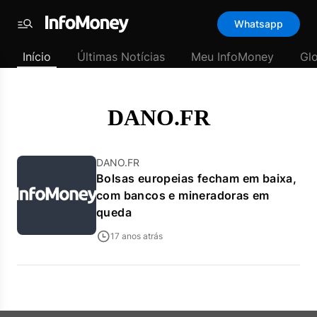
Template
Whatsapp
padrão
Menu
-
Início
Últimas Notícias
Meu InfoMoney
Gl
Últimas
notícias
|
InfoMoney
DANO.FR
DANO.FR
Bolsas europeias fecham em baixa,
com bancos e mineradoras em
queda
17 anos atrás