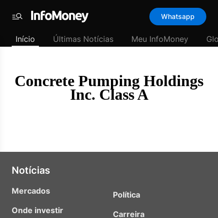
Template
Whatsapp
padrão
Menu
-
Início
Últimas Notícias
Meu InfoMoney
Gl
Últimas
notícias
|
InfoMoney
Concrete Pumping Holdings
Inc. Class A
Notícias
Mercados
Política
Onde investir
Carreira