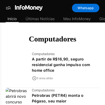
Template
Whatsapp
padrão
Menu
-
Início
Últimas Notícias
Meu InfoMoney
Gl
Últimas
notícias
|
InfoMoney
Computadores
Computadores
A partir de R$16,90, seguro
residencial ganha impulso com
home office
3 anos atrás
Computadores
Petrobras (PETR4) monta o
Pégaso, seu maior